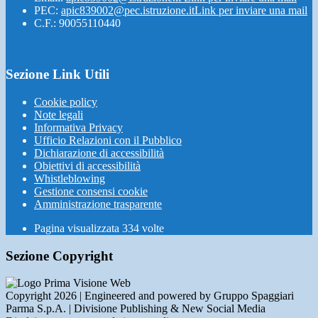
PEC:
apic839002@pec.istruzione.it
Link per inviare una mail
C.F.: 90055110440
Sezione Link Utili
Cookie policy
Note legali
Informativa Privacy
Ufficio Relazioni con il Pubblico
Dichiarazione di accessibilità
Obiettivi di accessibilità
Whistleblowing
Gestione consensi cookie
Amministrazione trasparente
Pagina visualizzata
334
volte
Sezione Copyright
Copyright 2026 | Engineered and powered by Gruppo Spaggiari
Parma S.p.A. | Divisione Publishing & New Social Media