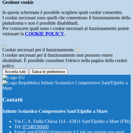
Gestione cookie
In questa schermata è possibile scegliere quali cookie consentire.
I cookie necessari sono quelli che consentono il funzionamento della
piattaforma e non è possibile disabilitarli.
Per conoscere quali sono i cookie necessari al funzionamento potete
visionare la
COOKIE POLICY
.
Cookie necessari per il funzionamento
I cookie necessari per il funzionamento non possono essere
disabilitati. È possibile consultare l'elenco nella pagina della cookie
policy.
Accetta tutti
Salva le preferenze
Istituto Scolastico Comprensivo Sant'Elpidio a
Mare
Contatti
Istituto Scolastico Comprensivo Sant'Elpidio a Mare
Via C. A. Dalla Chiesa 114 - 63811 Sant'Elpidio a Mare (FM)
Tel:
07348196600
Email:
apic839002@istruzione.it
Link per inviare una mail