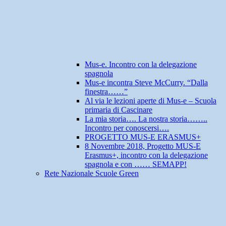
Mus-e. Incontro con la delegazione
spagnola
Mus-e incontra Steve McCurry. “Dalla
finestra……”
Al via le lezioni aperte di Mus-e – Scuola
primaria di Cascinare
La mia storia…. La nostra storia……..
Incontro per conoscersi….
PROGETTO MUS-E ERASMUS+
8 Novembre 2018, Progetto MUS-E
Erasmus+, incontro con la delegazione
spagnola e con …… SEMAPP!
Rete Nazionale Scuole Green