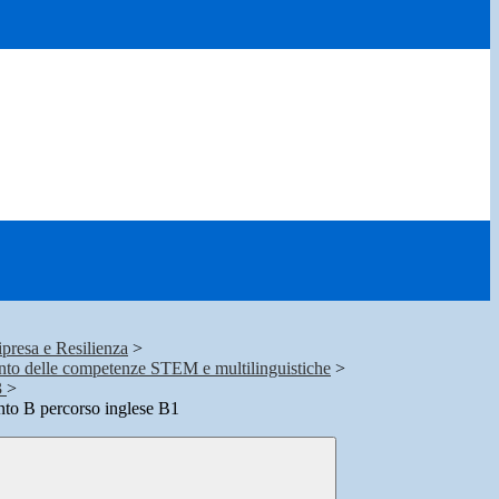
presa e Resilienza
>
nto delle competenze STEM e multilinguistiche
>
3
>
ento B percorso inglese B1