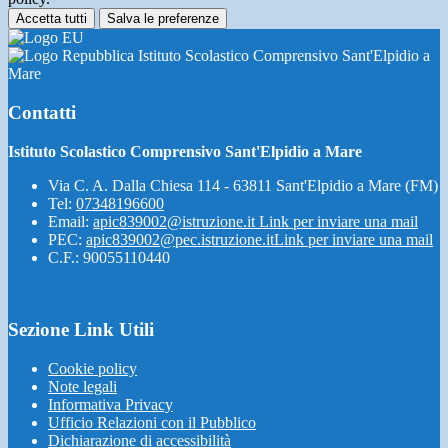
Accetta tutti
Salva le preferenze
Istituto Scolastico Comprensivo Sant'Elpidio a
Mare
Contatti
Istituto Scolastico Comprensivo Sant'Elpidio a Mare
Via C. A. Dalla Chiesa 114 - 63811 Sant'Elpidio a Mare (FM)
Tel:
07348196600
Email:
apic839002@istruzione.it
Link per inviare una mail
PEC:
apic839002@pec.istruzione.it
Link per inviare una mail
C.F.: 90055110440
Sezione Link Utili
Cookie policy
Note legali
Informativa Privacy
Ufficio Relazioni con il Pubblico
Dichiarazione di accessibilità