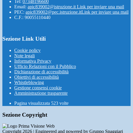
Tel:
07348196600
Email:
apic839002@istruzione.it
Link per inviare una mail
PEC:
apic839002@pec.istruzione.it
Link per inviare una mail
C.F.: 90055110440
Sezione Link Utili
Cookie policy
Note legali
Informativa Privacy
Ufficio Relazioni con il Pubblico
Dichiarazione di accessibilità
Obiettivi di accessibilità
Whistleblowing
Gestione consensi cookie
Amministrazione trasparente
Pagina visualizzata
523
volte
Sezione Copyright
Copyright 2026 | Engineered and powered by Gruppo Spaggiari