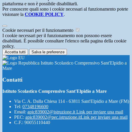
piattaforma e non è possibile disabilitarli.
Per conoscere quali sono i cookie necessari al funzionamento potete
visionare la
COOKIE POLICY
.
Cookie necessari per il funzionamento
I cookie necessari per il funzionamento non possono essere
disabilitati. È possibile consultare l'elenco nella pagina della cookie
policy.
Accetta tutti
Salva le preferenze
Istituto Scolastico Comprensivo Sant'Elpidio a
Mare
Contatti
Istituto Scolastico Comprensivo Sant'Elpidio a Mare
Via C. A. Dalla Chiesa 114 - 63811 Sant'Elpidio a Mare (FM)
Tel:
07348196600
Email:
apic839002@istruzione.it
Link per inviare una mail
PEC:
apic839002@pec.istruzione.it
Link per inviare una mail
C.F.: 90055110440