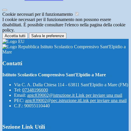
Cookie necessari per il funzionamento
I cookie necessari per il funzionamento non possono essere
disabilitati. È possibile consultare l'elenco nella pagina della cookie
policy.
Accetta tutti
Salva le preferenze
Istituto Scolastico Comprensivo Sant'Elpidio a
Mare
Contatti
Istituto Scolastico Comprensivo Sant'Elpidio a Mare
Via C. A. Dalla Chiesa 114 - 63811 Sant'Elpidio a Mare (FM)
Tel:
07348196600
Email:
apic839002@istruzione.it
Link per inviare una mail
PEC:
apic839002@pec.istruzione.it
Link per inviare una mail
C.F.: 90055110440
Sezione Link Utili