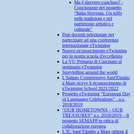
Ma è davvero concluso? -
Conclusione del progetto
“Italia-Slovenia. Un tuffo
nelle tradizioni e nel
patrimonio artistico e
culturale"
Due docenti selezionate per
partecipare ad una conferenza
internazionale eTwinning
Nuovo riconoscimento eTwinning
per la nostra scuola d'eccellenza
La VU Primaria di Cascinare al
seminario eTwinning
Storytelling around the world
L'Istituto Comprensivo Sant'Elpidio
a Mare riceve il riconoscimento di
eTwinning School 2021/2022
Progetto eTwinning “European Day
of Languages Celebrations” - a.s.
2018/2019
“OUR HOMETOWNS – OUR
TREASURES” a.s. 2018/2019 – Il
progetto SEMAPP in ottica di
collaborazione europea
L’IC Sant’Elpidio a Mare ottiene il