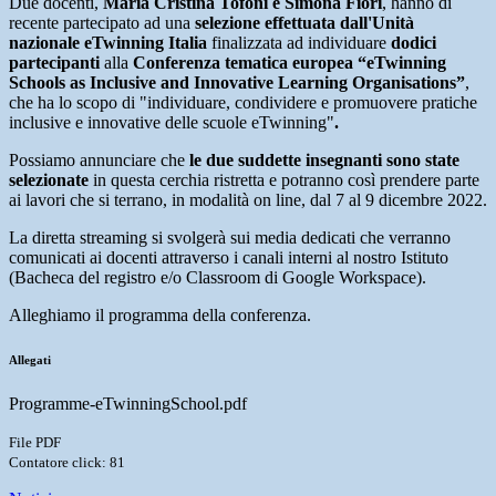
Due docenti,
Maria Cristina Tofoni e Simona Fiori
, hanno di
recente partecipato ad una
selezione effettuata dall'
Unità
nazionale eTwinning Italia
finalizzata ad individuare
dodici
partecipanti
alla
Conferenza tematica europea “eTwinning
Schools as Inclusive and Innovative Learning Organisations”
,
che ha lo scopo di "individuare, condividere e promuovere pratiche
inclusive e innovative delle scuole eTwinning"
.
Possiamo annunciare che
le due suddette insegnanti sono state
selezionate
in questa cerchia ristretta e potranno così prendere parte
ai lavori che si terrano, in modalità on line, dal 7 al 9 dicembre 2022.
La diretta streaming si svolgerà sui media dedicati che verranno
comunicati ai docenti attraverso i canali interni al nostro Istituto
(Bacheca del registro e/o Classroom di Google Workspace).
Alleghiamo il programma della conferenza.
Allegati
Programme-eTwinningSchool.pdf
File PDF
Contatore click: 81