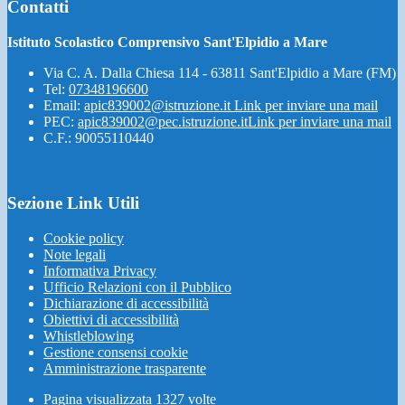
Contatti
Istituto Scolastico Comprensivo Sant'Elpidio a Mare
Via C. A. Dalla Chiesa 114 - 63811 Sant'Elpidio a Mare (FM)
Tel:
07348196600
Email:
apic839002@istruzione.it
Link per inviare una mail
PEC:
apic839002@pec.istruzione.it
Link per inviare una mail
C.F.: 90055110440
Sezione Link Utili
Cookie policy
Note legali
Informativa Privacy
Ufficio Relazioni con il Pubblico
Dichiarazione di accessibilità
Obiettivi di accessibilità
Whistleblowing
Gestione consensi cookie
Amministrazione trasparente
Pagina visualizzata
1327
volte