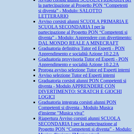
la partecipazione al Progetto PON “Competenti
si diventa” - Modulo: SALOTTO
LETTERARIO
Avviso corsisti alunni SCUOLA PRIMARIA E
SCUOLA SECONDARIA I per la
partecipazione al Progetto PON “Competenti si
diventa” - Modulo: Apprendere con divertimento:
DAL MONDO REALE A MINECRAFT
Graduatoria definitiva Tutor ed Esperti - PON
Apprendimento e socialità Azione 10.2.2A
Graduatoria provvisoria Tutor ed Esperti - PON
Apprendimento e socialità Azione 10.2.2A
Proroga avviso selezione Tutor ed Esperti interni
Avviso selezione Tutor ed Esperti interni
Graduatoria corsisti alunni PON Competenti si
diventa - Modulo APPRENDERE CON
DIVERTIMENTO: SCRATCH E GIOCHI
LOGICI
Graduatoria integrata corsisti alunni PON
Competenti si diventa - Modulo Musica
d'insieme "Musica viva"
Riapertura Avviso corsisti alunni SCUOLA
SECONDARIA I per la partecipazione al
Progetto PON “Competenti si diventa” - Modulo: