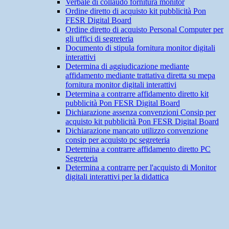
Verbale di collaudo fornitura monitor
Ordine diretto di acquisto kit pubblicità Pon
FESR Digital Board
Ordine diretto di acquisto Personal Computer per
gli uffici di segreteria
Documento di stipula fornitura monitor digitali
interattivi
Determina di aggiudicazione mediante
affidamento mediante trattativa diretta su mepa
fornitura monitor digitali interattivi
Determina a contrarre affidamento diretto kit
pubblicità Pon FESR Digital Board
Dichiarazione assenza convenzioni Consip per
acquisto kit pubblicità Pon FESR Digital Board
Dichiarazione mancato utilizzo convenzione
consip per acquisto pc segreteria
Determina a contrarre affidamento diretto PC
Segreteria
Determina a contrarre per l'acquisto di Monitor
digitali interattivi per la didattica