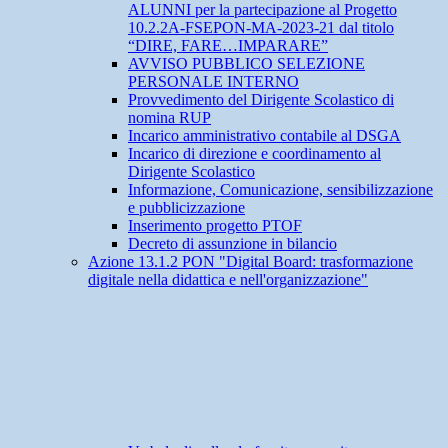
ALUNNI per la partecipazione al Progetto
10.2.2A-FSEPON-MA-2023-21 dal titolo
“DIRE, FARE…IMPARARE”
AVVISO PUBBLICO SELEZIONE
PERSONALE INTERNO
Provvedimento del Dirigente Scolastico di
nomina RUP
Incarico amministrativo contabile al DSGA
Incarico di direzione e coordinamento al
Dirigente Scolastico
Informazione, Comunicazione, sensibilizzazione
e pubblicizzazione
Inserimento progetto PTOF
Decreto di assunzione in bilancio
Azione 13.1.2 PON "Digital Board: trasformazione
digitale nella didattica e nell'organizzazione"