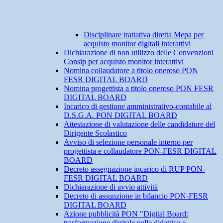
Disciplinare trattativa diretta Mepa per
acquisto monitor digitali interattivi
Dichiarazione di non utilizzo delle Convenzioni
Consip per acquisto monitor interattivi
Nomina collaudatore a titolo oneroso PON
FESR DIGITAL BOARD
Nomina progettista a titolo oneroso PON FESR
DIGITAL BOARD
Incarico di gestione amministrativo-contabile al
D.S.G.A. PON DIGITAL BOARD
Attestazione di valutazione delle candidature del
Dirigente Scolastico
Avviso di selezione personale interno per
progettista e collaudatore PON-FESR DIGITAL
BOARD
Decreto assegnazione incarico di RUP PON-
FESR DIGITAL BOARD
Dichiarazione di avvio attività
Decreto di assunzione in bilancio PON-FESR
DIGITAL BOARD
Azione pubblicità PON "Digital Board:
trasformazione digitale nelle didattica e