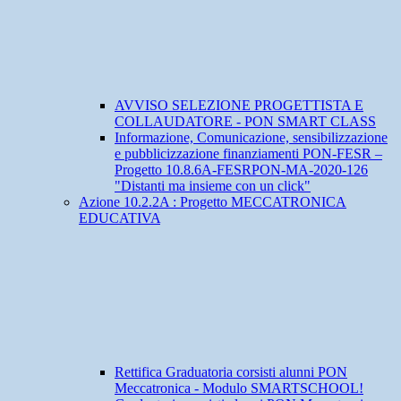
AVVISO SELEZIONE PROGETTISTA E
COLLAUDATORE - PON SMART CLASS
Informazione, Comunicazione, sensibilizzazione
e pubblicizzazione finanziamenti PON-FESR –
Progetto 10.8.6A-FESRPON-MA-2020-126
"Distanti ma insieme con un click"
Azione 10.2.2A : Progetto MECCATRONICA
EDUCATIVA
Rettifica Graduatoria corsisti alunni PON
Meccatronica - Modulo SMARTSCHOOL!