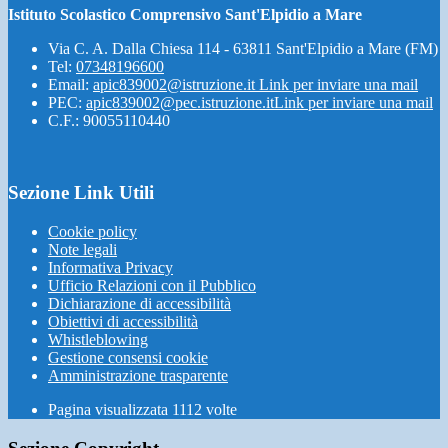
Istituto Scolastico Comprensivo Sant'Elpidio a Mare
Via C. A. Dalla Chiesa 114 - 63811 Sant'Elpidio a Mare (FM)
Tel:
07348196600
Email:
apic839002@istruzione.it
Link per inviare una mail
PEC:
apic839002@pec.istruzione.it
Link per inviare una mail
C.F.: 90055110440
Sezione Link Utili
Cookie policy
Note legali
Informativa Privacy
Ufficio Relazioni con il Pubblico
Dichiarazione di accessibilità
Obiettivi di accessibilità
Whistleblowing
Gestione consensi cookie
Amministrazione trasparente
Pagina visualizzata
1112
volte