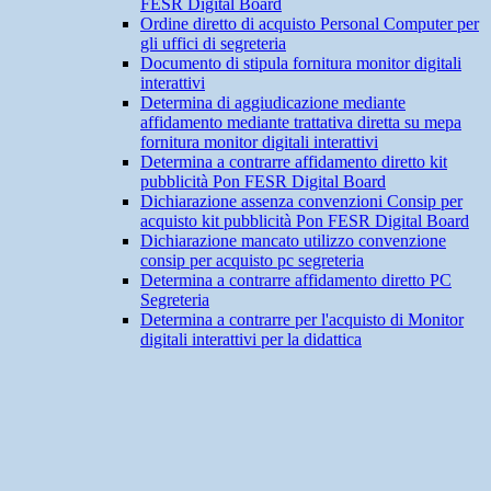
FESR Digital Board
Ordine diretto di acquisto Personal Computer per
gli uffici di segreteria
Documento di stipula fornitura monitor digitali
interattivi
Determina di aggiudicazione mediante
affidamento mediante trattativa diretta su mepa
fornitura monitor digitali interattivi
Determina a contrarre affidamento diretto kit
pubblicità Pon FESR Digital Board
Dichiarazione assenza convenzioni Consip per
acquisto kit pubblicità Pon FESR Digital Board
Dichiarazione mancato utilizzo convenzione
consip per acquisto pc segreteria
Determina a contrarre affidamento diretto PC
Segreteria
Determina a contrarre per l'acquisto di Monitor
digitali interattivi per la didattica