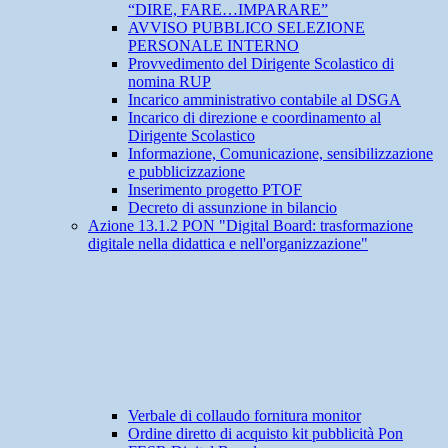
“DIRE, FARE…IMPARARE”
AVVISO PUBBLICO SELEZIONE
PERSONALE INTERNO
Provvedimento del Dirigente Scolastico di
nomina RUP
Incarico amministrativo contabile al DSGA
Incarico di direzione e coordinamento al
Dirigente Scolastico
Informazione, Comunicazione, sensibilizzazione
e pubblicizzazione
Inserimento progetto PTOF
Decreto di assunzione in bilancio
Azione 13.1.2 PON "Digital Board: trasformazione
digitale nella didattica e nell'organizzazione"
Verbale di collaudo fornitura monitor
Ordine diretto di acquisto kit pubblicità Pon