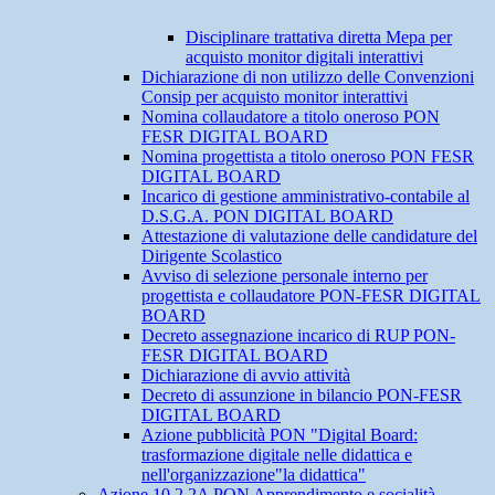
Disciplinare trattativa diretta Mepa per
acquisto monitor digitali interattivi
Dichiarazione di non utilizzo delle Convenzioni
Consip per acquisto monitor interattivi
Nomina collaudatore a titolo oneroso PON
FESR DIGITAL BOARD
Nomina progettista a titolo oneroso PON FESR
DIGITAL BOARD
Incarico di gestione amministrativo-contabile al
D.S.G.A. PON DIGITAL BOARD
Attestazione di valutazione delle candidature del
Dirigente Scolastico
Avviso di selezione personale interno per
progettista e collaudatore PON-FESR DIGITAL
BOARD
Decreto assegnazione incarico di RUP PON-
FESR DIGITAL BOARD
Dichiarazione di avvio attività
Decreto di assunzione in bilancio PON-FESR
DIGITAL BOARD
Azione pubblicità PON "Digital Board:
trasformazione digitale nelle didattica e
nell'organizzazione"la didattica"
Azione 10.2.2A PON Apprendimento e socialità