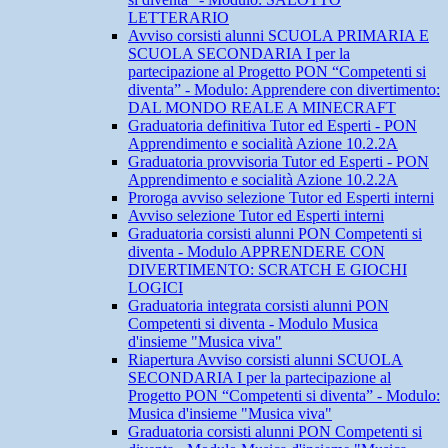
LETTERARIO
Avviso corsisti alunni SCUOLA PRIMARIA E
SCUOLA SECONDARIA I per la
partecipazione al Progetto PON “Competenti si
diventa” - Modulo: Apprendere con divertimento:
DAL MONDO REALE A MINECRAFT
Graduatoria definitiva Tutor ed Esperti - PON
Apprendimento e socialità Azione 10.2.2A
Graduatoria provvisoria Tutor ed Esperti - PON
Apprendimento e socialità Azione 10.2.2A
Proroga avviso selezione Tutor ed Esperti interni
Avviso selezione Tutor ed Esperti interni
Graduatoria corsisti alunni PON Competenti si
diventa - Modulo APPRENDERE CON
DIVERTIMENTO: SCRATCH E GIOCHI
LOGICI
Graduatoria integrata corsisti alunni PON
Competenti si diventa - Modulo Musica
d'insieme "Musica viva"
Riapertura Avviso corsisti alunni SCUOLA
SECONDARIA I per la partecipazione al
Progetto PON “Competenti si diventa” - Modulo:
Musica d'insieme "Musica viva"
Graduatoria corsisti alunni PON Competenti si