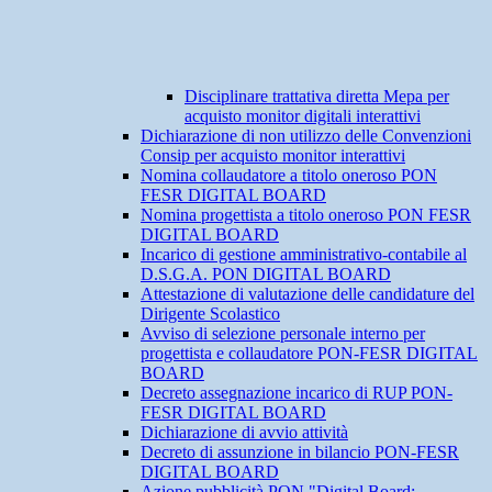
Disciplinare trattativa diretta Mepa per
acquisto monitor digitali interattivi
Dichiarazione di non utilizzo delle Convenzioni
Consip per acquisto monitor interattivi
Nomina collaudatore a titolo oneroso PON
FESR DIGITAL BOARD
Nomina progettista a titolo oneroso PON FESR
DIGITAL BOARD
Incarico di gestione amministrativo-contabile al
D.S.G.A. PON DIGITAL BOARD
Attestazione di valutazione delle candidature del
Dirigente Scolastico
Avviso di selezione personale interno per
progettista e collaudatore PON-FESR DIGITAL
BOARD
Decreto assegnazione incarico di RUP PON-
FESR DIGITAL BOARD
Dichiarazione di avvio attività
Decreto di assunzione in bilancio PON-FESR
DIGITAL BOARD
Azione pubblicità PON "Digital Board: