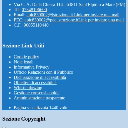
Via C. A. Dalla Chiesa 114 - 63811 Sant'Elpidio a Mare (FM)
Tel:
07348196600
Email:
apic839002@istruzione.it
Link per inviare una mail
PEC:
apic839002@pec.istruzione.it
Link per inviare una mail
C.F.: 90055110440
Sezione Link Utili
Cookie policy
Note legali
Informativa Privacy
Ufficio Relazioni con il Pubblico
Dichiarazione di accessibilità
Obiettivi di accessibilità
Whistleblowing
Gestione consensi cookie
Amministrazione trasparente
Pagina visualizzata
1440
volte
Sezione Copyright