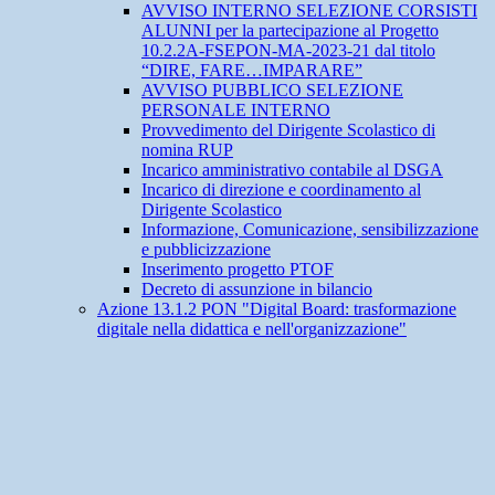
AVVISO INTERNO SELEZIONE CORSISTI
ALUNNI per la partecipazione al Progetto
10.2.2A-FSEPON-MA-2023-21 dal titolo
“DIRE, FARE…IMPARARE”
AVVISO PUBBLICO SELEZIONE
PERSONALE INTERNO
Provvedimento del Dirigente Scolastico di
nomina RUP
Incarico amministrativo contabile al DSGA
Incarico di direzione e coordinamento al
Dirigente Scolastico
Informazione, Comunicazione, sensibilizzazione
e pubblicizzazione
Inserimento progetto PTOF
Decreto di assunzione in bilancio
Azione 13.1.2 PON "Digital Board: trasformazione
digitale nella didattica e nell'organizzazione"