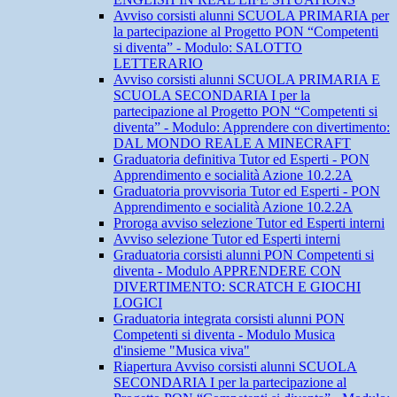
Avviso corsisti alunni SCUOLA PRIMARIA per
la partecipazione al Progetto PON “Competenti
si diventa” - Modulo: SALOTTO
LETTERARIO
Avviso corsisti alunni SCUOLA PRIMARIA E
SCUOLA SECONDARIA I per la
partecipazione al Progetto PON “Competenti si
diventa” - Modulo: Apprendere con divertimento:
DAL MONDO REALE A MINECRAFT
Graduatoria definitiva Tutor ed Esperti - PON
Apprendimento e socialità Azione 10.2.2A
Graduatoria provvisoria Tutor ed Esperti - PON
Apprendimento e socialità Azione 10.2.2A
Proroga avviso selezione Tutor ed Esperti interni
Avviso selezione Tutor ed Esperti interni
Graduatoria corsisti alunni PON Competenti si
diventa - Modulo APPRENDERE CON
DIVERTIMENTO: SCRATCH E GIOCHI
LOGICI
Graduatoria integrata corsisti alunni PON
Competenti si diventa - Modulo Musica
d'insieme "Musica viva"
Riapertura Avviso corsisti alunni SCUOLA
SECONDARIA I per la partecipazione al