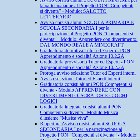
la partecipazione al Progetto PON “Competenti
si diventa” - Modulo: SALOTTO
LETTERARIO
Avviso corsisti alunni SCUOLA PRIMARIA E
SCUOLA SECONDARIA I per la
partecipazione al Progetto PON “Competenti si
diventa” - Modulo: Apprendere con divertimento:
DAL MONDO REALE A MINECRAFT
Graduatoria definitiva Tutor ed Esperti - PON
Apprendimento e socialità Azione 10.2.2A
Graduatoria provvisoria Tutor ed Esperti - PON
Apprendimento e socialità Azione 10.2.2A
Proroga avviso selezione Tutor ed Esperti interni
Avviso selezione Tutor ed Esperti interni
Graduatoria corsisti alunni PON Competenti si
diventa - Modulo APPRENDERE CON
DIVERTIMENTO: SCRATCH E GIOCHI
LOGICI
Graduatoria integrata corsisti alunni PON
Competenti si diventa - Modulo Musica
d'insieme "Musica viva"
Riapertura Avviso corsisti alunni SCUOLA
SECONDARIA I per la partecipazione al
Progetto PON “Competenti si diventa” - Modulo: