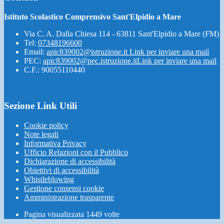
Istituto Scolastico Comprensivo Sant'Elpidio a Mare
Via C. A. Dalla Chiesa 114 - 63811 Sant'Elpidio a Mare (FM)
Tel:
07348196600
Email:
apic839002@istruzione.it
Link per inviare una mail
PEC:
apic839002@pec.istruzione.it
Link per inviare una mail
C.F.: 90055110440
Sezione Link Utili
Cookie policy
Note legali
Informativa Privacy
Ufficio Relazioni con il Pubblico
Dichiarazione di accessibilità
Obiettivi di accessibilità
Whistleblowing
Gestione consensi cookie
Amministrazione trasparente
Pagina visualizzata
1449
volte