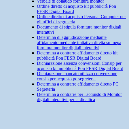
Verbale di collaudo fornitura monitor
Ordine diretto di acquisto kit pubblicità Pon
FESR Digital Board
Ordine diretto di acquisto Personal Computer per
gli uffici di segreteria
Documento di stipula fornitura monitor digitali
interattivi
Determina di aggiudicazione mediante
affidamento mediante trattativa diretta su mepa
fornitura monitor digitali interattivi
Determina a contrarre affidamento diretto kit
pubblicità Pon FESR Digital Board
Dichiarazione assenza convenzioni Consip per
acquisto kit pubblicità Pon FESR Digital Board
Dichiarazione mancato utilizzo convenzione
consip per acquisto pc segreteria
Determina a contrarre affidamento diretto PC
Segreteria
Determina a contrarre per l'acquisto di Monitor
digitali interattivi per la didattica