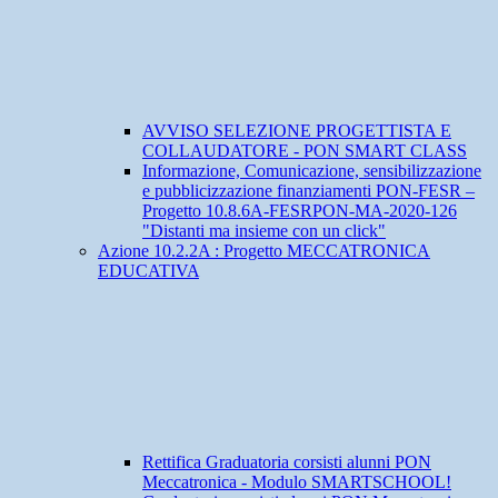
AVVISO SELEZIONE PROGETTISTA E
COLLAUDATORE - PON SMART CLASS
Informazione, Comunicazione, sensibilizzazione
e pubblicizzazione finanziamenti PON-FESR –
Progetto 10.8.6A-FESRPON-MA-2020-126
"Distanti ma insieme con un click"
Azione 10.2.2A : Progetto MECCATRONICA
EDUCATIVA
Rettifica Graduatoria corsisti alunni PON
Meccatronica - Modulo SMARTSCHOOL!