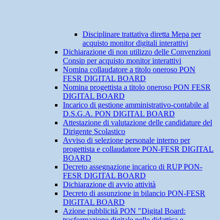
Disciplinare trattativa diretta Mepa per
acquisto monitor digitali interattivi
Dichiarazione di non utilizzo delle Convenzioni
Consip per acquisto monitor interattivi
Nomina collaudatore a titolo oneroso PON
FESR DIGITAL BOARD
Nomina progettista a titolo oneroso PON FESR
DIGITAL BOARD
Incarico di gestione amministrativo-contabile al
D.S.G.A. PON DIGITAL BOARD
Attestazione di valutazione delle candidature del
Dirigente Scolastico
Avviso di selezione personale interno per
progettista e collaudatore PON-FESR DIGITAL
BOARD
Decreto assegnazione incarico di RUP PON-
FESR DIGITAL BOARD
Dichiarazione di avvio attività
Decreto di assunzione in bilancio PON-FESR
DIGITAL BOARD
Azione pubblicità PON "Digital Board:
trasformazione digitale nelle didattica e