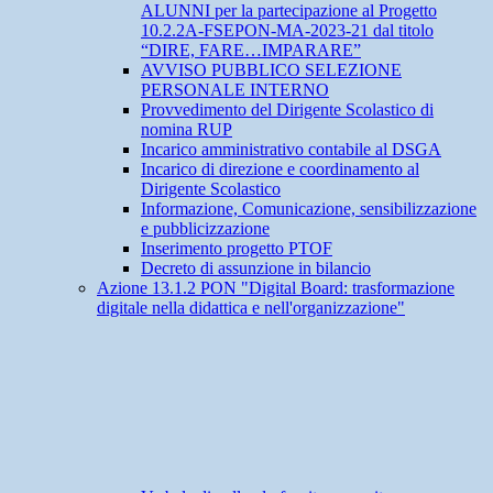
ALUNNI per la partecipazione al Progetto
10.2.2A-FSEPON-MA-2023-21 dal titolo
“DIRE, FARE…IMPARARE”
AVVISO PUBBLICO SELEZIONE
PERSONALE INTERNO
Provvedimento del Dirigente Scolastico di
nomina RUP
Incarico amministrativo contabile al DSGA
Incarico di direzione e coordinamento al
Dirigente Scolastico
Informazione, Comunicazione, sensibilizzazione
e pubblicizzazione
Inserimento progetto PTOF
Decreto di assunzione in bilancio
Azione 13.1.2 PON "Digital Board: trasformazione
digitale nella didattica e nell'organizzazione"