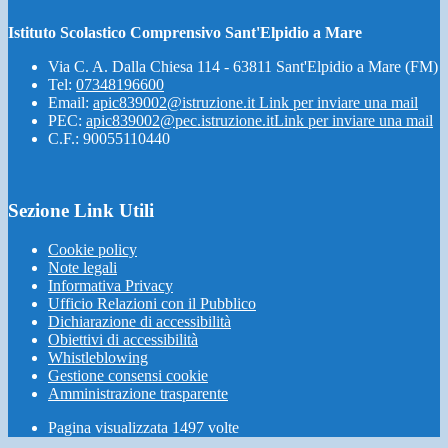
Istituto Scolastico Comprensivo Sant'Elpidio a Mare
Via C. A. Dalla Chiesa 114 - 63811 Sant'Elpidio a Mare (FM)
Tel:
07348196600
Email:
apic839002@istruzione.it
Link per inviare una mail
PEC:
apic839002@pec.istruzione.it
Link per inviare una mail
C.F.: 90055110440
Sezione Link Utili
Cookie policy
Note legali
Informativa Privacy
Ufficio Relazioni con il Pubblico
Dichiarazione di accessibilità
Obiettivi di accessibilità
Whistleblowing
Gestione consensi cookie
Amministrazione trasparente
Pagina visualizzata
1497
volte