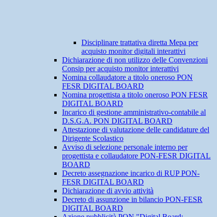
Disciplinare trattativa diretta Mepa per
acquisto monitor digitali interattivi
Dichiarazione di non utilizzo delle Convenzioni
Consip per acquisto monitor interattivi
Nomina collaudatore a titolo oneroso PON
FESR DIGITAL BOARD
Nomina progettista a titolo oneroso PON FESR
DIGITAL BOARD
Incarico di gestione amministrativo-contabile al
D.S.G.A. PON DIGITAL BOARD
Attestazione di valutazione delle candidature del
Dirigente Scolastico
Avviso di selezione personale interno per
progettista e collaudatore PON-FESR DIGITAL
BOARD
Decreto assegnazione incarico di RUP PON-
FESR DIGITAL BOARD
Dichiarazione di avvio attività
Decreto di assunzione in bilancio PON-FESR
DIGITAL BOARD
Azione pubblicità PON "Digital Board: