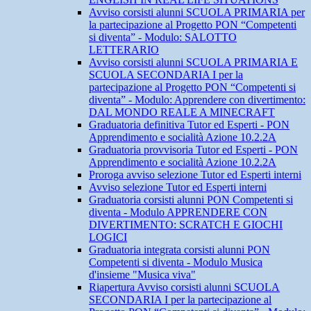
Avviso corsisti alunni SCUOLA PRIMARIA per
la partecipazione al Progetto PON “Competenti
si diventa” - Modulo: SALOTTO
LETTERARIO
Avviso corsisti alunni SCUOLA PRIMARIA E
SCUOLA SECONDARIA I per la
partecipazione al Progetto PON “Competenti si
diventa” - Modulo: Apprendere con divertimento:
DAL MONDO REALE A MINECRAFT
Graduatoria definitiva Tutor ed Esperti - PON
Apprendimento e socialità Azione 10.2.2A
Graduatoria provvisoria Tutor ed Esperti - PON
Apprendimento e socialità Azione 10.2.2A
Proroga avviso selezione Tutor ed Esperti interni
Avviso selezione Tutor ed Esperti interni
Graduatoria corsisti alunni PON Competenti si
diventa - Modulo APPRENDERE CON
DIVERTIMENTO: SCRATCH E GIOCHI
LOGICI
Graduatoria integrata corsisti alunni PON
Competenti si diventa - Modulo Musica
d'insieme "Musica viva"
Riapertura Avviso corsisti alunni SCUOLA
SECONDARIA I per la partecipazione al