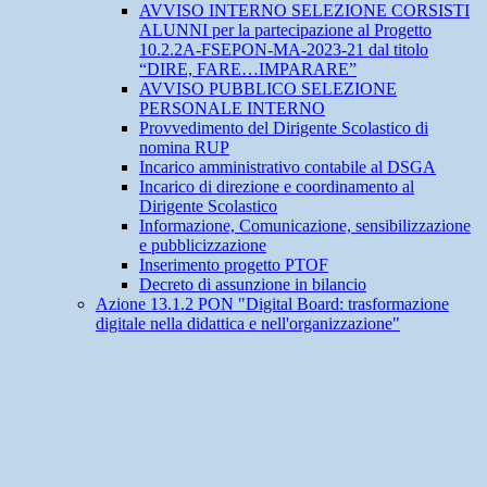
AVVISO INTERNO SELEZIONE CORSISTI
ALUNNI per la partecipazione al Progetto
10.2.2A-FSEPON-MA-2023-21 dal titolo
“DIRE, FARE…IMPARARE”
AVVISO PUBBLICO SELEZIONE
PERSONALE INTERNO
Provvedimento del Dirigente Scolastico di
nomina RUP
Incarico amministrativo contabile al DSGA
Incarico di direzione e coordinamento al
Dirigente Scolastico
Informazione, Comunicazione, sensibilizzazione
e pubblicizzazione
Inserimento progetto PTOF
Decreto di assunzione in bilancio
Azione 13.1.2 PON "Digital Board: trasformazione
digitale nella didattica e nell'organizzazione"