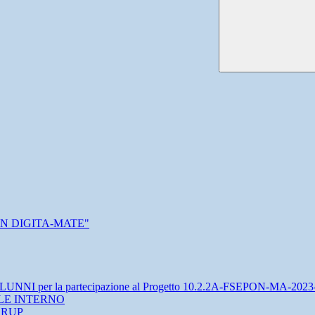
 CON DIGITA-MATE"
 per la partecipazione al Progetto 10.2.2A-FSEPON-MA-2023
LE INTERNO
a RUP