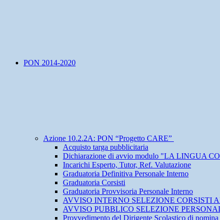
PON 2014-2020
Azione 10.2.2A: PON “Progetto CARE”
Acquisto targa pubblicitaria
Dichiarazione di avvio modulo "LA LINGUA
Incarichi Esperto, Tutor, Ref. Valutazione
Graduatoria Definitiva Personale Interno
Graduatoria Corsisti
Graduatoria Provvisoria Personale Interno
AVVISO INTERNO SELEZIONE CORSISTI ALUNNI
AVVISO PUBBLICO SELEZIONE PERSONA
Provvedimento del Dirigente Scolastico di nomin