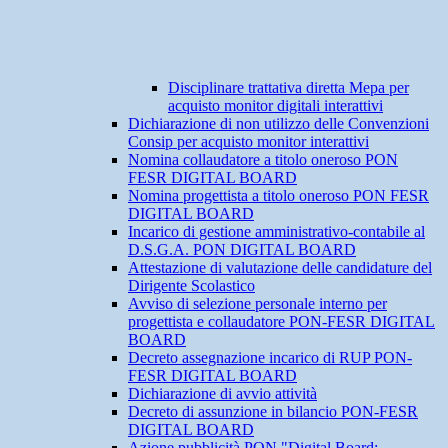
Disciplinare trattativa diretta Mepa per
acquisto monitor digitali interattivi
Dichiarazione di non utilizzo delle Convenzioni
Consip per acquisto monitor interattivi
Nomina collaudatore a titolo oneroso PON
FESR DIGITAL BOARD
Nomina progettista a titolo oneroso PON FESR
DIGITAL BOARD
Incarico di gestione amministrativo-contabile al
D.S.G.A. PON DIGITAL BOARD
Attestazione di valutazione delle candidature del
Dirigente Scolastico
Avviso di selezione personale interno per
progettista e collaudatore PON-FESR DIGITAL
BOARD
Decreto assegnazione incarico di RUP PON-
FESR DIGITAL BOARD
Dichiarazione di avvio attività
Decreto di assunzione in bilancio PON-FESR
DIGITAL BOARD
Azione pubblicità PON "Digital Board: