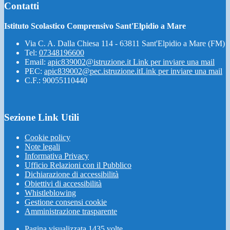
Contatti
Istituto Scolastico Comprensivo Sant'Elpidio a Mare
Via C. A. Dalla Chiesa 114 - 63811 Sant'Elpidio a Mare (FM)
Tel:
07348196600
Email:
apic839002@istruzione.it
Link per inviare una mail
PEC:
apic839002@pec.istruzione.it
Link per inviare una mail
C.F.: 90055110440
Sezione Link Utili
Cookie policy
Note legali
Informativa Privacy
Ufficio Relazioni con il Pubblico
Dichiarazione di accessibilità
Obiettivi di accessibilità
Whistleblowing
Gestione consensi cookie
Amministrazione trasparente
Pagina visualizzata
1435
volte