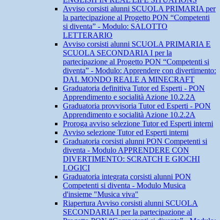
Avviso corsisti alunni SCUOLA PRIMARIA per
la partecipazione al Progetto PON “Competenti
si diventa” - Modulo: SALOTTO
LETTERARIO
Avviso corsisti alunni SCUOLA PRIMARIA E
SCUOLA SECONDARIA I per la
partecipazione al Progetto PON “Competenti si
diventa” - Modulo: Apprendere con divertimento:
DAL MONDO REALE A MINECRAFT
Graduatoria definitiva Tutor ed Esperti - PON
Apprendimento e socialità Azione 10.2.2A
Graduatoria provvisoria Tutor ed Esperti - PON
Apprendimento e socialità Azione 10.2.2A
Proroga avviso selezione Tutor ed Esperti interni
Avviso selezione Tutor ed Esperti interni
Graduatoria corsisti alunni PON Competenti si
diventa - Modulo APPRENDERE CON
DIVERTIMENTO: SCRATCH E GIOCHI
LOGICI
Graduatoria integrata corsisti alunni PON
Competenti si diventa - Modulo Musica
d'insieme "Musica viva"
Riapertura Avviso corsisti alunni SCUOLA
SECONDARIA I per la partecipazione al