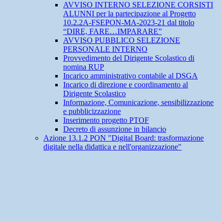
AVVISO INTERNO SELEZIONE CORSISTI
ALUNNI per la partecipazione al Progetto
10.2.2A-FSEPON-MA-2023-21 dal titolo
“DIRE, FARE…IMPARARE”
AVVISO PUBBLICO SELEZIONE
PERSONALE INTERNO
Provvedimento del Dirigente Scolastico di
nomina RUP
Incarico amministrativo contabile al DSGA
Incarico di direzione e coordinamento al
Dirigente Scolastico
Informazione, Comunicazione, sensibilizzazione
e pubblicizzazione
Inserimento progetto PTOF
Decreto di assunzione in bilancio
Azione 13.1.2 PON "Digital Board: trasformazione
digitale nella didattica e nell'organizzazione"