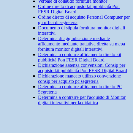
Verbale di collaudo fornitura monitor
Ordine diretto di acquisto kit pubblicità Pon
FESR Digital Board
Ordine diretto di acquisto Personal Computer per
gli uffici di segreteria
Documento di stipula fornitura monitor digitali
interattivi
Determina di aggiudicazione mediante
affidamento mediante trattativa diretta su mepa
fornitura monitor digitali interattivi
Determina a contrarre affidamento diretto kit
pubblicità Pon FESR Digital Board
Dichiarazione assenza convenzioni Consip per
acquisto kit pubblicità Pon FESR Digital Board
Dichiarazione mancato utilizzo convenzione
consip per acquisto pc segreteria
Determina a contrarre affidamento diretto PC
Segreteria
Determina a contrarre per l'acquisto di Monitor
digitali interattivi per la didattica