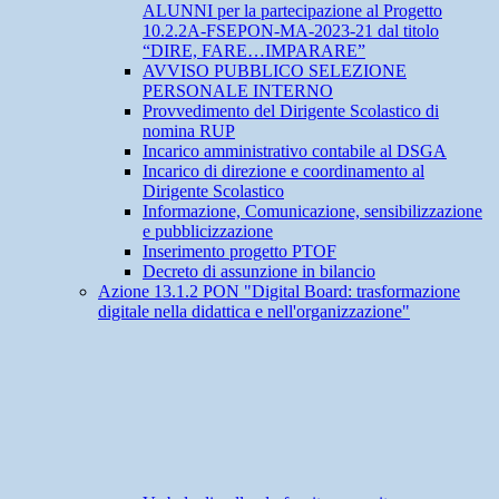
ALUNNI per la partecipazione al Progetto
10.2.2A-FSEPON-MA-2023-21 dal titolo
“DIRE, FARE…IMPARARE”
AVVISO PUBBLICO SELEZIONE
PERSONALE INTERNO
Provvedimento del Dirigente Scolastico di
nomina RUP
Incarico amministrativo contabile al DSGA
Incarico di direzione e coordinamento al
Dirigente Scolastico
Informazione, Comunicazione, sensibilizzazione
e pubblicizzazione
Inserimento progetto PTOF
Decreto di assunzione in bilancio
Azione 13.1.2 PON "Digital Board: trasformazione
digitale nella didattica e nell'organizzazione"