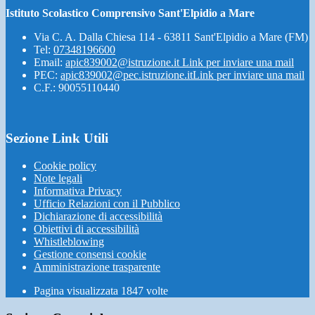
Istituto Scolastico Comprensivo Sant'Elpidio a Mare
Via C. A. Dalla Chiesa 114 - 63811 Sant'Elpidio a Mare (FM)
Tel:
07348196600
Email:
apic839002@istruzione.it
Link per inviare una mail
PEC:
apic839002@pec.istruzione.it
Link per inviare una mail
C.F.: 90055110440
Sezione Link Utili
Cookie policy
Note legali
Informativa Privacy
Ufficio Relazioni con il Pubblico
Dichiarazione di accessibilità
Obiettivi di accessibilità
Whistleblowing
Gestione consensi cookie
Amministrazione trasparente
Pagina visualizzata
1847
volte