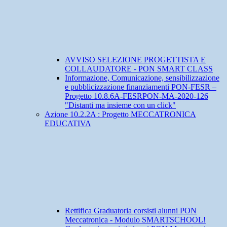
AVVISO SELEZIONE PROGETTISTA E
COLLAUDATORE - PON SMART CLASS
Informazione, Comunicazione, sensibilizzazione
e pubblicizzazione finanziamenti PON-FESR –
Progetto 10.8.6A-FESRPON-MA-2020-126
"Distanti ma insieme con un click"
Azione 10.2.2A : Progetto MECCATRONICA
EDUCATIVA
Rettifica Graduatoria corsisti alunni PON
Meccatronica - Modulo SMARTSCHOOL!