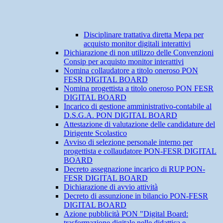
Disciplinare trattativa diretta Mepa per
acquisto monitor digitali interattivi
Dichiarazione di non utilizzo delle Convenzioni
Consip per acquisto monitor interattivi
Nomina collaudatore a titolo oneroso PON
FESR DIGITAL BOARD
Nomina progettista a titolo oneroso PON FESR
DIGITAL BOARD
Incarico di gestione amministrativo-contabile al
D.S.G.A. PON DIGITAL BOARD
Attestazione di valutazione delle candidature del
Dirigente Scolastico
Avviso di selezione personale interno per
progettista e collaudatore PON-FESR DIGITAL
BOARD
Decreto assegnazione incarico di RUP PON-
FESR DIGITAL BOARD
Dichiarazione di avvio attività
Decreto di assunzione in bilancio PON-FESR
DIGITAL BOARD
Azione pubblicità PON "Digital Board:
trasformazione digitale nelle didattica e