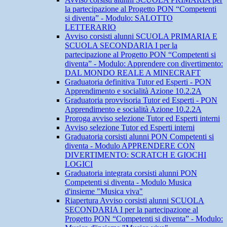
la partecipazione al Progetto PON “Competenti
si diventa” - Modulo: SALOTTO
LETTERARIO
Avviso corsisti alunni SCUOLA PRIMARIA E
SCUOLA SECONDARIA I per la
partecipazione al Progetto PON “Competenti si
diventa” - Modulo: Apprendere con divertimento:
DAL MONDO REALE A MINECRAFT
Graduatoria definitiva Tutor ed Esperti - PON
Apprendimento e socialità Azione 10.2.2A
Graduatoria provvisoria Tutor ed Esperti - PON
Apprendimento e socialità Azione 10.2.2A
Proroga avviso selezione Tutor ed Esperti interni
Avviso selezione Tutor ed Esperti interni
Graduatoria corsisti alunni PON Competenti si
diventa - Modulo APPRENDERE CON
DIVERTIMENTO: SCRATCH E GIOCHI
LOGICI
Graduatoria integrata corsisti alunni PON
Competenti si diventa - Modulo Musica
d'insieme "Musica viva"
Riapertura Avviso corsisti alunni SCUOLA
SECONDARIA I per la partecipazione al
Progetto PON “Competenti si diventa” - Modulo: