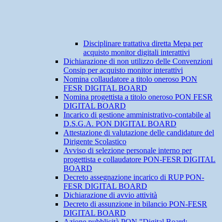
Disciplinare trattativa diretta Mepa per
acquisto monitor digitali interattivi
Dichiarazione di non utilizzo delle Convenzioni
Consip per acquisto monitor interattivi
Nomina collaudatore a titolo oneroso PON
FESR DIGITAL BOARD
Nomina progettista a titolo oneroso PON FESR
DIGITAL BOARD
Incarico di gestione amministrativo-contabile al
D.S.G.A. PON DIGITAL BOARD
Attestazione di valutazione delle candidature del
Dirigente Scolastico
Avviso di selezione personale interno per
progettista e collaudatore PON-FESR DIGITAL
BOARD
Decreto assegnazione incarico di RUP PON-
FESR DIGITAL BOARD
Dichiarazione di avvio attività
Decreto di assunzione in bilancio PON-FESR
DIGITAL BOARD
Azione pubblicità PON "Digital Board: