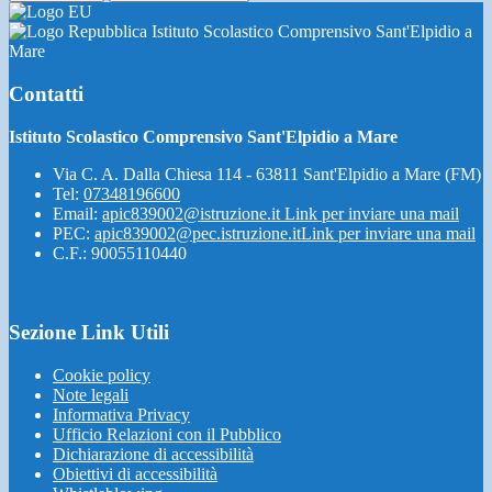
Istituto Scolastico Comprensivo Sant'Elpidio a
Mare
Contatti
Istituto Scolastico Comprensivo Sant'Elpidio a Mare
Via C. A. Dalla Chiesa 114 - 63811 Sant'Elpidio a Mare (FM)
Tel:
07348196600
Email:
apic839002@istruzione.it
Link per inviare una mail
PEC:
apic839002@pec.istruzione.it
Link per inviare una mail
C.F.: 90055110440
Sezione Link Utili
Cookie policy
Note legali
Informativa Privacy
Ufficio Relazioni con il Pubblico
Dichiarazione di accessibilità
Obiettivi di accessibilità