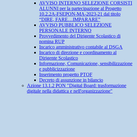
AVVISO INTERNO SELEZIONE CORSISTI
ALUNNI per la partecipazione al Progetto
10.2.2A-FSEPON-MA-2023-21 dal titolo
“DIRE, FARE…IMPARARE”
AVVISO PUBBLICO SELEZIONE
PERSONALE INTERNO
Provvedimento del Dirigente Scolastico di
nomina RUP
Incarico amministrativo contabile al DSGA
Incarico di direzione e coordinamento al
Dirigente Scolastico
Informazione, Comunicazione, sensibilizzazione
e pubblicizzazione
Inserimento progetto PTOF
Decreto di assunzione in bilancio
Azione 13.1.2 PON "Digital Board: trasformazione
digitale nella didattica e nell'organizzazione"