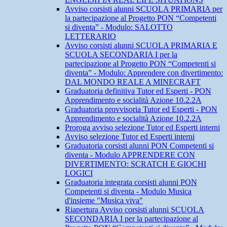
Avviso corsisti alunni SCUOLA PRIMARIA per
la partecipazione al Progetto PON “Competenti
si diventa” - Modulo: SALOTTO
LETTERARIO
Avviso corsisti alunni SCUOLA PRIMARIA E
SCUOLA SECONDARIA I per la
partecipazione al Progetto PON “Competenti si
diventa” - Modulo: Apprendere con divertimento:
DAL MONDO REALE A MINECRAFT
Graduatoria definitiva Tutor ed Esperti - PON
Apprendimento e socialità Azione 10.2.2A
Graduatoria provvisoria Tutor ed Esperti - PON
Apprendimento e socialità Azione 10.2.2A
Proroga avviso selezione Tutor ed Esperti interni
Avviso selezione Tutor ed Esperti interni
Graduatoria corsisti alunni PON Competenti si
diventa - Modulo APPRENDERE CON
DIVERTIMENTO: SCRATCH E GIOCHI
LOGICI
Graduatoria integrata corsisti alunni PON
Competenti si diventa - Modulo Musica
d'insieme "Musica viva"
Riapertura Avviso corsisti alunni SCUOLA
SECONDARIA I per la partecipazione al