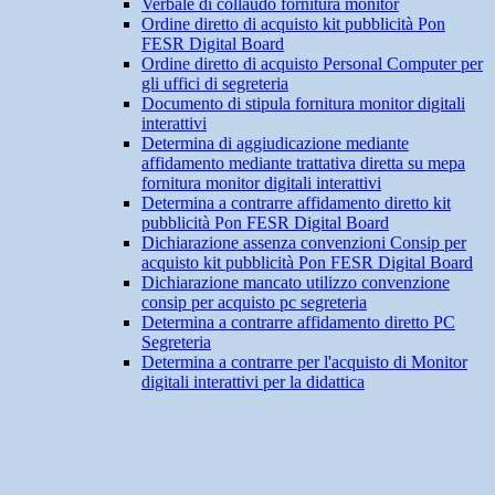
Verbale di collaudo fornitura monitor
Ordine diretto di acquisto kit pubblicità Pon
FESR Digital Board
Ordine diretto di acquisto Personal Computer per
gli uffici di segreteria
Documento di stipula fornitura monitor digitali
interattivi
Determina di aggiudicazione mediante
affidamento mediante trattativa diretta su mepa
fornitura monitor digitali interattivi
Determina a contrarre affidamento diretto kit
pubblicità Pon FESR Digital Board
Dichiarazione assenza convenzioni Consip per
acquisto kit pubblicità Pon FESR Digital Board
Dichiarazione mancato utilizzo convenzione
consip per acquisto pc segreteria
Determina a contrarre affidamento diretto PC
Segreteria
Determina a contrarre per l'acquisto di Monitor
digitali interattivi per la didattica