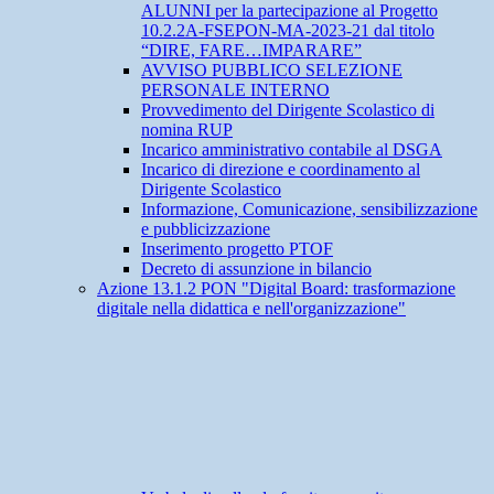
ALUNNI per la partecipazione al Progetto
10.2.2A-FSEPON-MA-2023-21 dal titolo
“DIRE, FARE…IMPARARE”
AVVISO PUBBLICO SELEZIONE
PERSONALE INTERNO
Provvedimento del Dirigente Scolastico di
nomina RUP
Incarico amministrativo contabile al DSGA
Incarico di direzione e coordinamento al
Dirigente Scolastico
Informazione, Comunicazione, sensibilizzazione
e pubblicizzazione
Inserimento progetto PTOF
Decreto di assunzione in bilancio
Azione 13.1.2 PON "Digital Board: trasformazione
digitale nella didattica e nell'organizzazione"