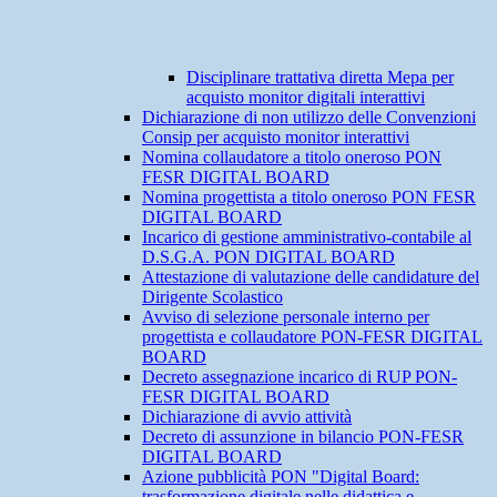
Disciplinare trattativa diretta Mepa per
acquisto monitor digitali interattivi
Dichiarazione di non utilizzo delle Convenzioni
Consip per acquisto monitor interattivi
Nomina collaudatore a titolo oneroso PON
FESR DIGITAL BOARD
Nomina progettista a titolo oneroso PON FESR
DIGITAL BOARD
Incarico di gestione amministrativo-contabile al
D.S.G.A. PON DIGITAL BOARD
Attestazione di valutazione delle candidature del
Dirigente Scolastico
Avviso di selezione personale interno per
progettista e collaudatore PON-FESR DIGITAL
BOARD
Decreto assegnazione incarico di RUP PON-
FESR DIGITAL BOARD
Dichiarazione di avvio attività
Decreto di assunzione in bilancio PON-FESR
DIGITAL BOARD
Azione pubblicità PON "Digital Board:
trasformazione digitale nelle didattica e