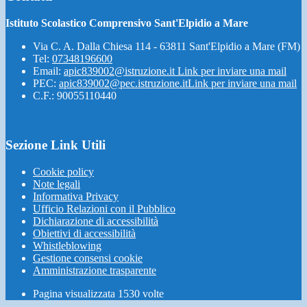
Istituto Scolastico Comprensivo Sant'Elpidio a Mare
Via C. A. Dalla Chiesa 114 - 63811 Sant'Elpidio a Mare (FM)
Tel:
07348196600
Email:
apic839002@istruzione.it
Link per inviare una mail
PEC:
apic839002@pec.istruzione.it
Link per inviare una mail
C.F.: 90055110440
Sezione Link Utili
Cookie policy
Note legali
Informativa Privacy
Ufficio Relazioni con il Pubblico
Dichiarazione di accessibilità
Obiettivi di accessibilità
Whistleblowing
Gestione consensi cookie
Amministrazione trasparente
Pagina visualizzata
1530
volte