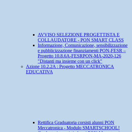
AVVISO SELEZIONE PROGETTISTA E
COLLAUDATORE - PON SMART CLASS
Informazione, Comunicazione, sensibilizzazione
e pubblicizzazione finanziamenti PON-FESR –
Progetto 10.8.6A-FESRPON-MA-2020-126
"Distanti ma insieme con un click"
Azione 10.2.2A : Progetto MECCATRONICA
EDUCATIVA
Rettifica Graduatoria corsisti alunni PON
Meccatronica - Modulo SMARTSCHOOL!