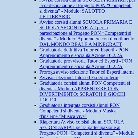
la partecipazione al Progetto PON “Competenti
si diventa” - Modulo: SALOTTO
LETTERARIO
Avviso corsisti alunni SCUOLA PRIMARIA E
SCUOLA SECONDARIA I per la
partecipazione al Progetto PON “Competenti si
diventa” - Modulo: Apprendere con divertimento:
DAL MONDO REALE A MINECRAFT
Graduatoria definitiva Tutor ed Esperti - PON
Apprendimento e socialità Azione 10.2.2A
Graduatoria provvisoria Tutor ed Esperti - PON
Apprendimento e socialità Azione 10.2.2A
Proroga avviso selezione Tutor ed Esperti interni
Avviso selezione Tutor ed Esperti interni
Graduatoria corsisti alunni PON Competenti si
diventa - Modulo APPRENDERE CON
DIVERTIMENTO: SCRATCH E GIOCHI
LOGICI
Graduatoria integrata corsisti alunni PON
Competenti si diventa - Modulo Musica
d'insieme "Musica viva"
Riapertura Avviso corsisti alunni SCUOLA
SECONDARIA I per la partecipazione al
Progetto PON “Competenti si diventa” - Modulo: