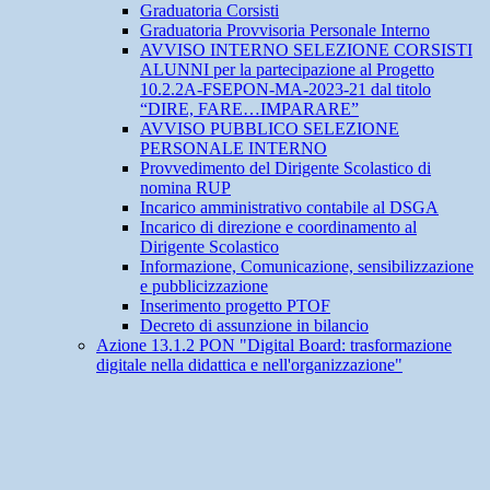
Graduatoria Corsisti
Graduatoria Provvisoria Personale Interno
AVVISO INTERNO SELEZIONE CORSISTI
ALUNNI per la partecipazione al Progetto
10.2.2A-FSEPON-MA-2023-21 dal titolo
“DIRE, FARE…IMPARARE”
AVVISO PUBBLICO SELEZIONE
PERSONALE INTERNO
Provvedimento del Dirigente Scolastico di
nomina RUP
Incarico amministrativo contabile al DSGA
Incarico di direzione e coordinamento al
Dirigente Scolastico
Informazione, Comunicazione, sensibilizzazione
e pubblicizzazione
Inserimento progetto PTOF
Decreto di assunzione in bilancio
Azione 13.1.2 PON "Digital Board: trasformazione
digitale nella didattica e nell'organizzazione"