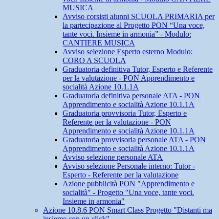
MUSICA
Avviso corsisti alunni SCUOLA PRIMARIA per
la partecipazione al Progetto PON “Una voce,
tante voci. Insieme in armonia” - Modulo:
CANTIERE MUSICA
Avviso selezione Esperto esterno Modulo:
CORO A SCUOLA
Graduatoria definitiva Tutor, Esperto e Referente
per la valutazione - PON Apprendimento e
socialità Azione 10.1.1A
Graduatoria definitiva personale ATA - PON
Apprendimento e socialità Azione 10.1.1A
Graduatoria provvisoria Tutor, Esperto e
Referente per la valutazione - PON
Apprendimento e socialità Azione 10.1.1A
Graduatoria provvisoria personale ATA - PON
Apprendimento e socialità Azione 10.1.1A
Avviso selezione personale ATA
Avviso selezione Personale interno: Tutor -
Esperto - Referente per la valutazione
Azione pubblicità PON "Apprendimento e
socialità" - Progetto "Una voce, tante voci.
Insieme in armonia"
Azione 10.8.6 PON Smart Class Progetto "Distanti ma
insieme con un click"