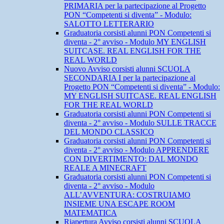
PRIMARIA per la partecipazione al Progetto
PON “Competenti si diventa” - Modulo:
SALOTTO LETTERARIO
Graduatoria corsisti alunni PON Competenti si
diventa - 2° avviso - Modulo MY ENGLISH
SUITCASE. REAL ENGLISH FOR THE
REAL WORLD
Nuovo Avviso corsisti alunni SCUOLA
SECONDARIA I per la partecipazione al
Progetto PON “Competenti si diventa” - Modulo:
MY ENGLISH SUITCASE. REAL ENGLISH
FOR THE REAL WORLD
Graduatoria corsisti alunni PON Competenti si
diventa - 2° avviso - Modulo SULLE TRACCE
DEL MONDO CLASSICO
Graduatoria corsisti alunni PON Competenti si
diventa - 2° avviso - Modulo APPRENDERE
CON DIVERTIMENTO: DAL MONDO
REALE A MINECRAFT
Graduatoria corsisti alunni PON Competenti si
diventa - 2° avviso - Modulo
ALL’AVVENTURA: COSTRUIAMO
INSIEME UNA ESCAPE ROOM
MATEMATICA
Riapertura Avviso corsisti alunni SCUOLA