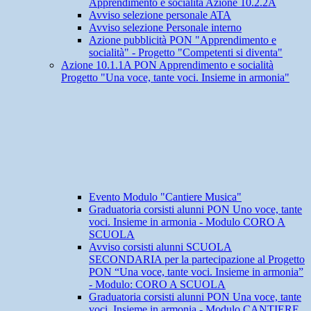
Apprendimento e socialità Azione 10.2.2A
Avviso selezione personale ATA
Avviso selezione Personale interno
Azione pubblicità PON "Apprendimento e
socialità" - Progetto "Competenti si diventa"
Azione 10.1.1A PON Apprendimento e socialità
Progetto "Una voce, tante voci. Insieme in armonia"
Evento Modulo "Cantiere Musica"
Graduatoria corsisti alunni PON Uno voce, tante
voci. Insieme in armonia - Modulo CORO A
SCUOLA
Avviso corsisti alunni SCUOLA
SECONDARIA per la partecipazione al Progetto
PON “Una voce, tante voci. Insieme in armonia”
- Modulo: CORO A SCUOLA
Graduatoria corsisti alunni PON Una voce, tante
voci. Insieme in armonia - Modulo CANTIERE