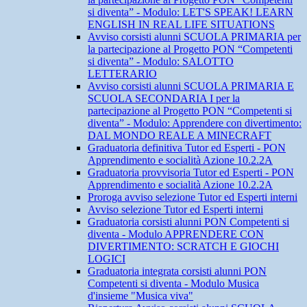
si diventa” - Modulo: LET'S SPEAK! LEARN
ENGLISH IN REAL LIFE SITUATIONS
Avviso corsisti alunni SCUOLA PRIMARIA per
la partecipazione al Progetto PON “Competenti
si diventa” - Modulo: SALOTTO
LETTERARIO
Avviso corsisti alunni SCUOLA PRIMARIA E
SCUOLA SECONDARIA I per la
partecipazione al Progetto PON “Competenti si
diventa” - Modulo: Apprendere con divertimento:
DAL MONDO REALE A MINECRAFT
Graduatoria definitiva Tutor ed Esperti - PON
Apprendimento e socialità Azione 10.2.2A
Graduatoria provvisoria Tutor ed Esperti - PON
Apprendimento e socialità Azione 10.2.2A
Proroga avviso selezione Tutor ed Esperti interni
Avviso selezione Tutor ed Esperti interni
Graduatoria corsisti alunni PON Competenti si
diventa - Modulo APPRENDERE CON
DIVERTIMENTO: SCRATCH E GIOCHI
LOGICI
Graduatoria integrata corsisti alunni PON
Competenti si diventa - Modulo Musica
d'insieme "Musica viva"