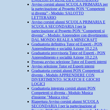
Avviso corsisti alunni SCUOLA PRIMARIA per
la partecipazione al Progetto PON “Competenti
si diventa” - Modulo: SALOTTO
LETTERARIO
Avviso corsisti alunni SCUOLA PRIMARIA E
SCUOLA SECONDARIA I per la
partecipazione al Progetto PON “Competenti si
diventa” - Modulo: Apprendere con divertimento:
DAL MONDO REALE A MINECRAFT
Graduatoria definitiva Tutor ed Esperti - PON
Apprendimento e socialità Azione 10.2.2A
Graduatoria provvisoria Tutor ed Esperti - PON
Apprendimento e socialità Azione 10.2.2A
Proroga avviso selezione Tutor ed Esperti interni
Avviso selezione Tutor ed Esperti interni
Graduatoria corsisti alunni PON Competenti si
diventa - Modulo APPRENDERE CON
DIVERTIMENTO: SCRATCH E GIOCHI
LOGICI
Graduatoria integrata corsisti alunni PON
Competenti si diventa - Modulo Musica
d'insieme "Musica viva"
Riapertura Avviso corsisti alunni SCUOLA
SECONDARIA I per la partecipazione al