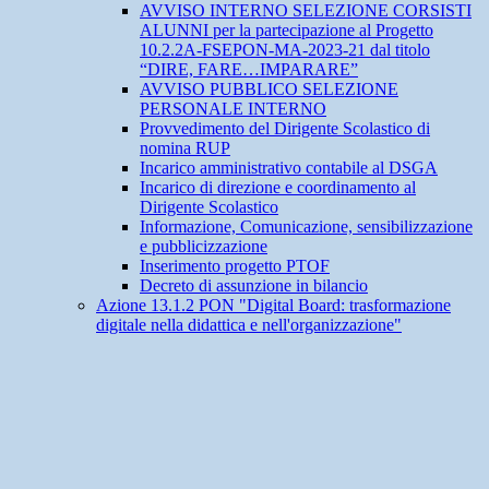
AVVISO INTERNO SELEZIONE CORSISTI
ALUNNI per la partecipazione al Progetto
10.2.2A-FSEPON-MA-2023-21 dal titolo
“DIRE, FARE…IMPARARE”
AVVISO PUBBLICO SELEZIONE
PERSONALE INTERNO
Provvedimento del Dirigente Scolastico di
nomina RUP
Incarico amministrativo contabile al DSGA
Incarico di direzione e coordinamento al
Dirigente Scolastico
Informazione, Comunicazione, sensibilizzazione
e pubblicizzazione
Inserimento progetto PTOF
Decreto di assunzione in bilancio
Azione 13.1.2 PON "Digital Board: trasformazione
digitale nella didattica e nell'organizzazione"