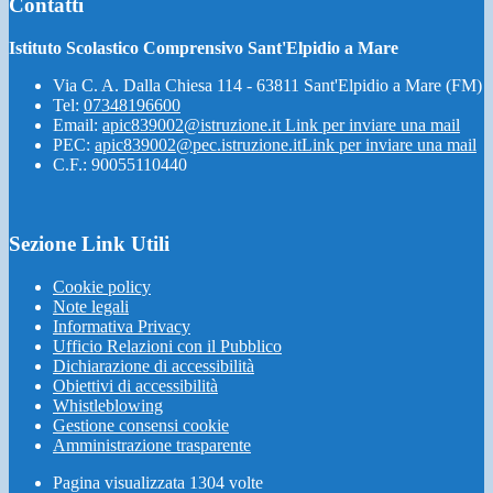
Contatti
Istituto Scolastico Comprensivo Sant'Elpidio a Mare
Via C. A. Dalla Chiesa 114 - 63811 Sant'Elpidio a Mare (FM)
Tel:
07348196600
Email:
apic839002@istruzione.it
Link per inviare una mail
PEC:
apic839002@pec.istruzione.it
Link per inviare una mail
C.F.: 90055110440
Sezione Link Utili
Cookie policy
Note legali
Informativa Privacy
Ufficio Relazioni con il Pubblico
Dichiarazione di accessibilità
Obiettivi di accessibilità
Whistleblowing
Gestione consensi cookie
Amministrazione trasparente
Pagina visualizzata
1304
volte