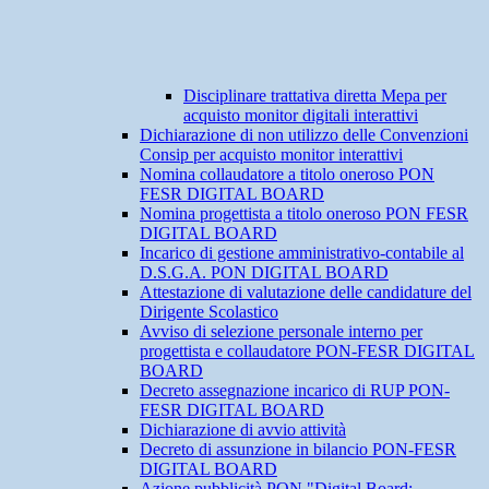
Disciplinare trattativa diretta Mepa per
acquisto monitor digitali interattivi
Dichiarazione di non utilizzo delle Convenzioni
Consip per acquisto monitor interattivi
Nomina collaudatore a titolo oneroso PON
FESR DIGITAL BOARD
Nomina progettista a titolo oneroso PON FESR
DIGITAL BOARD
Incarico di gestione amministrativo-contabile al
D.S.G.A. PON DIGITAL BOARD
Attestazione di valutazione delle candidature del
Dirigente Scolastico
Avviso di selezione personale interno per
progettista e collaudatore PON-FESR DIGITAL
BOARD
Decreto assegnazione incarico di RUP PON-
FESR DIGITAL BOARD
Dichiarazione di avvio attività
Decreto di assunzione in bilancio PON-FESR
DIGITAL BOARD
Azione pubblicità PON "Digital Board: