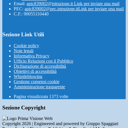
Email:
apic839002@istruzione.it
Link per inviare una mail
PEC:
apic839002@pec.istruzione.it
Link per inviare una mail
C.F.: 90055110440
Sezione Link Utili
Cookie policy
Note legali
Informativa Privacy
Ufficio Relazioni con il Pubblico
Dichiarazione di accessibilità
Obiettivi di accessibilità
Whistleblowing
Gestione consensi cookie
Amministrazione trasparente
Pagina visualizzata
1373
volte
Sezione Copyright
Copyright 2026 | Engineered and powered by Gruppo Spaggiari