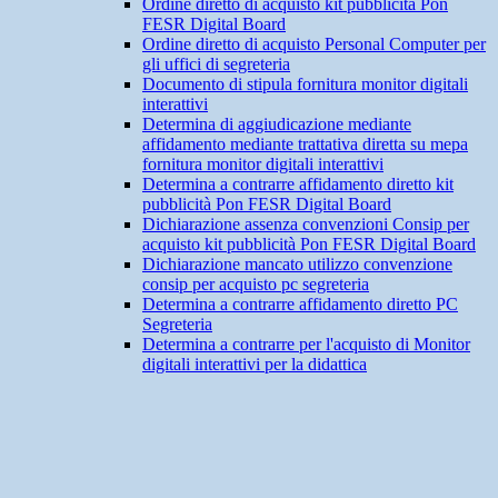
Ordine diretto di acquisto kit pubblicità Pon
FESR Digital Board
Ordine diretto di acquisto Personal Computer per
gli uffici di segreteria
Documento di stipula fornitura monitor digitali
interattivi
Determina di aggiudicazione mediante
affidamento mediante trattativa diretta su mepa
fornitura monitor digitali interattivi
Determina a contrarre affidamento diretto kit
pubblicità Pon FESR Digital Board
Dichiarazione assenza convenzioni Consip per
acquisto kit pubblicità Pon FESR Digital Board
Dichiarazione mancato utilizzo convenzione
consip per acquisto pc segreteria
Determina a contrarre affidamento diretto PC
Segreteria
Determina a contrarre per l'acquisto di Monitor
digitali interattivi per la didattica