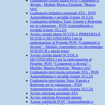
Graduatoria corsisti alunni PON Competenti si
diventa - Modulo Musica d'insieme "Musica
viva"
Graduatoria definitiva personale ATA - PON
Apprendimento e socialità Azione 10.2.2A
Graduatoria definitiva Tutor, Esperto e Referente
per la valutazione - PON Apprendimento e
socialità Azione 10.2.2A
Avviso corsisti alunni SCUOLA PRIMARIA E
SCUOLA SECONDARIA I per la
partecipazione al Progetto PON “Competenti si
diventa” - Modulo: Apprendere con divertimento:
SCRATCH e giochi logici
Avviso corsisti alunni SCUOLA
SECONDARIA I per la partecipazione al
Progetto PON “Competenti si diventa” -
Modulo: Musica d'insieme "Musica viva"
Graduatoria provvisoria personale ATA - PON
Apprendimento e socialità Azione 10.2.2A
Graduatoria provvisoria Tutor, Esperto e
Referente per la valutazione - PON
Apprendimento e socialità Azione 10.2.2A
Avviso selezione personale ATA
Avviso selezione Personale interno
Azione pubblicità PON "Apprendimento e