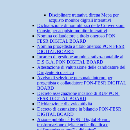
Disciplinare trattativa diretta Mepa per
acquisto monitor digitali interattivi
Dichiarazione di non utilizzo delle Convenzioni
Consip per acquisto monitor interattivi
Nomina collaudatore a titolo oneroso PON
FESR DIGITAL BOARD
Nomina progettista a titolo oneroso PON FESR
DIGITAL BOARD
Incarico di gestione amministrativo-contabile al
D.S.G.A. PON DIGITAL BOARD
Attestazione di valutazione delle candidature del
Dirigente Scolastico
Avviso di selezione personale interno per
progettista e collaudatore PON-FESR DIGITAL
BOARD
Decreto assegnazione incarico di RUP PON-
FESR DIGITAL BOARD
Dichiarazione di avvio attività
Decreto di assunzione in bilancio PON-FESR
DIGITAL BOARD
Azione pubblicità PON "Digital Board:
trasformazione digitale nelle didattica e
nell'organizzazione"la didattica"