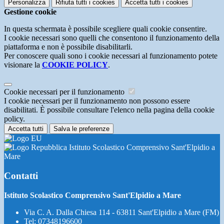
Personalizza
Rifiuta tutti
i cookies
Accetta tutti
i cookies
Gestione cookie
In questa schermata è possibile scegliere quali cookie consentire.
I cookie necessari sono quelli che consentono il funzionamento della
piattaforma e non è possibile disabilitarli.
Per conoscere quali sono i cookie necessari al funzionamento potete
visionare la
COOKIE POLICY
.
Cookie necessari per il funzionamento
I cookie necessari per il funzionamento non possono essere
disabilitati. È possibile consultare l'elenco nella pagina della cookie
policy.
Accetta tutti
Salva le preferenze
Istituto Scolastico Comprensivo Sant'Elpidio a
Mare
Contatti
Istituto Scolastico Comprensivo Sant'Elpidio a Mare
Via C. A. Dalla Chiesa 114 - 63811 Sant'Elpidio a Mare (FM)
Tel:
07348196600