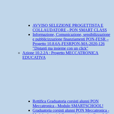
AVVISO SELEZIONE PROGETTISTA E
COLLAUDATORE - PON SMART CLASS
Informazione, Comunicazione, sensibilizzazione
e pubblicizzazione finanziamenti PON-FESR –
Progetto 10.8.6A-FESRPON-MA-2020-126
"Distanti ma insieme con un click"
Azione 10.2.2A : Progetto MECCATRONICA
EDUCATIVA
Rettifica Graduatoria corsisti alunni PON
Meccatronica - Modulo SMARTSCHOOL!
Graduatoria corsisti alunni PON Meccatronica -