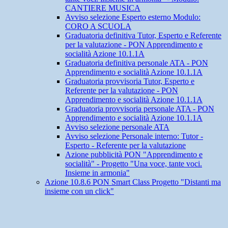
CANTIERE MUSICA
Avviso selezione Esperto esterno Modulo:
CORO A SCUOLA
Graduatoria definitiva Tutor, Esperto e Referente
per la valutazione - PON Apprendimento e
socialità Azione 10.1.1A
Graduatoria definitiva personale ATA - PON
Apprendimento e socialità Azione 10.1.1A
Graduatoria provvisoria Tutor, Esperto e
Referente per la valutazione - PON
Apprendimento e socialità Azione 10.1.1A
Graduatoria provvisoria personale ATA - PON
Apprendimento e socialità Azione 10.1.1A
Avviso selezione personale ATA
Avviso selezione Personale interno: Tutor -
Esperto - Referente per la valutazione
Azione pubblicità PON "Apprendimento e
socialità" - Progetto "Una voce, tante voci.
Insieme in armonia"
Azione 10.8.6 PON Smart Class Progetto "Distanti ma
insieme con un click"