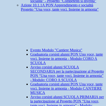
socialità" - Progetto "Competenti si diventa"
Azione 10.1.1A PON Apprendimento e socialità
Progetto "Una voce, tante voci. Insieme in armonia"
Evento Modulo "Cantiere Musica"
Graduatoria corsisti alunni PON Uno voce, tante
voci. Insieme in armonia - Modulo CORO A
SCUOLA
Avviso corsisti alunni SCUOLA
SECONDARIA per la partecipazione al Progetto
PON “Una voce, tante voci. Insieme in armonia”
- Modulo: CORO A SCUOLA
Graduatoria corsisti alunni PON Una voce, tante
voci. Insieme in armonia - Modulo CANTIERE
MUSICA
Avviso corsisti alunni SCUOLA PRIMARIA per
la partecipazione al Progetto PON “Una voce,
tante voci. Insieme in armonia” - Modulo: