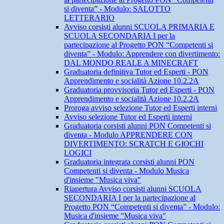
si diventa” - Modulo: SALOTTO
LETTERARIO
Avviso corsisti alunni SCUOLA PRIMARIA E
SCUOLA SECONDARIA I per la
partecipazione al Progetto PON “Competenti si
diventa” - Modulo: Apprendere con divertimento:
DAL MONDO REALE A MINECRAFT
Graduatoria definitiva Tutor ed Esperti - PON
Apprendimento e socialità Azione 10.2.2A
Graduatoria provvisoria Tutor ed Esperti - PON
Apprendimento e socialità Azione 10.2.2A
Proroga avviso selezione Tutor ed Esperti interni
Avviso selezione Tutor ed Esperti interni
Graduatoria corsisti alunni PON Competenti si
diventa - Modulo APPRENDERE CON
DIVERTIMENTO: SCRATCH E GIOCHI
LOGICI
Graduatoria integrata corsisti alunni PON
Competenti si diventa - Modulo Musica
d'insieme "Musica viva"
Riapertura Avviso corsisti alunni SCUOLA
SECONDARIA I per la partecipazione al
Progetto PON “Competenti si diventa” - Modulo:
Musica d'insieme "Musica viva"