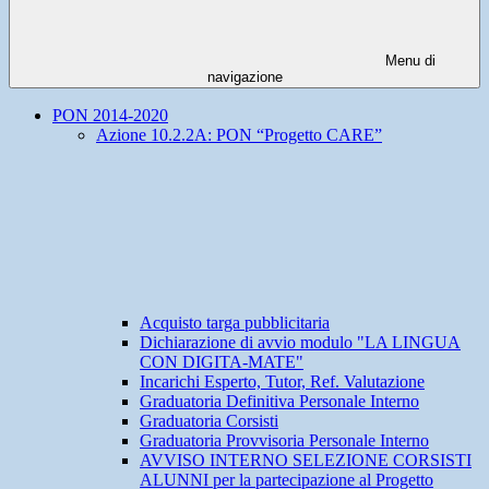
Menu di
navigazione
PON 2014-2020
Azione 10.2.2A: PON “Progetto CARE”
Acquisto targa pubblicitaria
Dichiarazione di avvio modulo "LA LINGUA
CON DIGITA-MATE"
Incarichi Esperto, Tutor, Ref. Valutazione
Graduatoria Definitiva Personale Interno
Graduatoria Corsisti
Graduatoria Provvisoria Personale Interno
AVVISO INTERNO SELEZIONE CORSISTI
ALUNNI per la partecipazione al Progetto