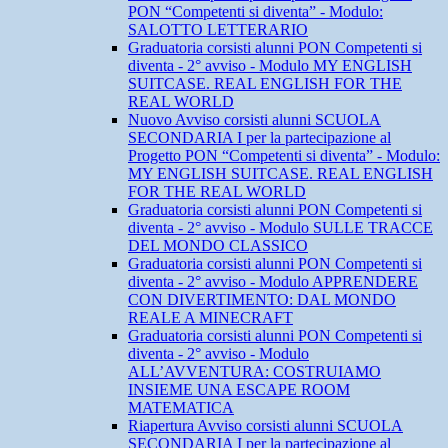
PON “Competenti si diventa” - Modulo:
SALOTTO LETTERARIO
Graduatoria corsisti alunni PON Competenti si
diventa - 2° avviso - Modulo MY ENGLISH
SUITCASE. REAL ENGLISH FOR THE
REAL WORLD
Nuovo Avviso corsisti alunni SCUOLA
SECONDARIA I per la partecipazione al
Progetto PON “Competenti si diventa” - Modulo:
MY ENGLISH SUITCASE. REAL ENGLISH
FOR THE REAL WORLD
Graduatoria corsisti alunni PON Competenti si
diventa - 2° avviso - Modulo SULLE TRACCE
DEL MONDO CLASSICO
Graduatoria corsisti alunni PON Competenti si
diventa - 2° avviso - Modulo APPRENDERE
CON DIVERTIMENTO: DAL MONDO
REALE A MINECRAFT
Graduatoria corsisti alunni PON Competenti si
diventa - 2° avviso - Modulo
ALL’AVVENTURA: COSTRUIAMO
INSIEME UNA ESCAPE ROOM
MATEMATICA
Riapertura Avviso corsisti alunni SCUOLA
SECONDARIA I per la partecipazione al