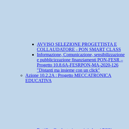
AVVISO SELEZIONE PROGETTISTA E
COLLAUDATORE - PON SMART CLASS
Informazione, Comunicazione, sensibilizzazione
e pubblicizzazione finanziamenti PON-FESR –
Progetto 10.8.6A-FESRPON-MA-2020-126
"Distanti ma insieme con un click"
Azione 10.2.2A : Progetto MECCATRONICA
EDUCATIVA