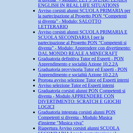
ENGLISH IN REAL LIFE SITUATIONS
Avviso corsisti alunni SCUOLA PRIMARIA per
la partecipazione al Progetto PON “Competenti
si diventa” - Modulo: SALOTTO
LETTERARIO
Avviso corsisti alunni SCUOLA PRIMARIA E
SCUOLA SECONDARIA I per la
partecipazione al Progetto PON “Competenti si
diventa” - Modulo: Apprendere con divertimento:
DAL MONDO REALE A MINECRAFT
Graduatoria definitiva Tutor ed Esperti - PON
Apprendimento e socialità Azione 10.2.2A
Graduatoria provvisoria Tutor ed Esperti - PON
Apprendimento e socialità Azione 10.2.2A
Proroga avviso selezione Tutor ed Esperti interni
Avviso selezione Tutor ed Esperti interni
Graduatoria corsisti alunni PON Competenti si
diventa - Modulo APPRENDERE CON
DIVERTIMENTO: SCRATCH E GIOCHI
LOGICI
Graduatoria integrata corsisti alunni PON
Competenti si diventa - Modulo Musica
d'insieme "Musica viva"
Riapertura Avviso corsisti alunni SCUOLA