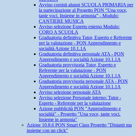
Avviso corsisti alunni SCUOLA PRIMARIA per
la partecipazione al Progetto PON “Una voce,
tante voci. Insieme in armonia” - Modulo:
CANTIERE MUSICA
Avviso selezione Esperto esterno Modulo:
CORO A SCUOLA
Graduatoria definitiva Tutor, Esperto e Referente
per la valutazione - PON Apprendimento e
socialità Azione 10.1.1A
Graduatoria definitiva personale ATA - PON
Apprendimento e socialità Azione 10.1.1A
Graduatoria provvisoria Tutor, Esperto e
Referente per la valutazione - PON
Apprendimento e socialità Azione 10.1.1A
Graduatoria provvisoria personale ATA - PON
Apprendimento e socialità Azione 10.1.1A
Avviso selezione personale ATA
Avviso selezione Personale interno: Tutor -
Esperto - Referente per la valutazione
Azione pubblicità PON "Apprendimento e
socialità" - Progetto "Una voce, tante voci.
Insieme in armonia"
Azione 10.8.6 PON Smart Class Progetto "Distanti ma
insieme con un click"