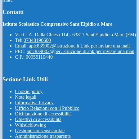
Contatti
Istituto Scolastico Comprensivo Sant'Elpidio a Mare
Via C. A. Dalla Chiesa 114 - 63811 Sant'Elpidio a Mare (FM)
Tel:
07348196600
Email:
apic839002@istruzione.it
Link per inviare una mail
PEC:
apic839002@pec.istruzione.it
Link per inviare una mail
C.F.: 90055110440
Sezione Link Utili
Cookie policy
Note legali
Informativa Privacy
Ufficio Relazioni con il Pubblico
Dichiarazione di accessibilità
Obiettivi di accessibilità
Whistleblowing
Gestione consensi cookie
Amministrazione trasparente