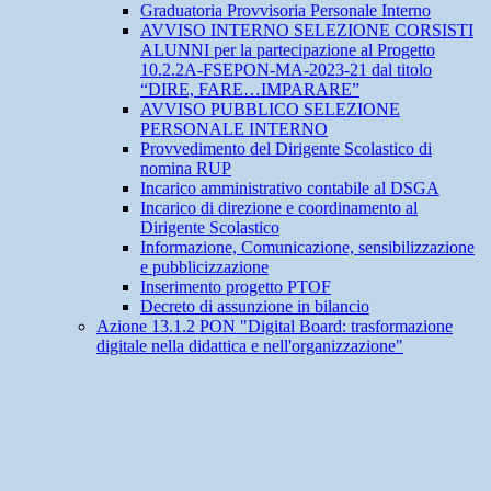
Graduatoria Provvisoria Personale Interno
AVVISO INTERNO SELEZIONE CORSISTI
ALUNNI per la partecipazione al Progetto
10.2.2A-FSEPON-MA-2023-21 dal titolo
“DIRE, FARE…IMPARARE”
AVVISO PUBBLICO SELEZIONE
PERSONALE INTERNO
Provvedimento del Dirigente Scolastico di
nomina RUP
Incarico amministrativo contabile al DSGA
Incarico di direzione e coordinamento al
Dirigente Scolastico
Informazione, Comunicazione, sensibilizzazione
e pubblicizzazione
Inserimento progetto PTOF
Decreto di assunzione in bilancio
Azione 13.1.2 PON "Digital Board: trasformazione
digitale nella didattica e nell'organizzazione"