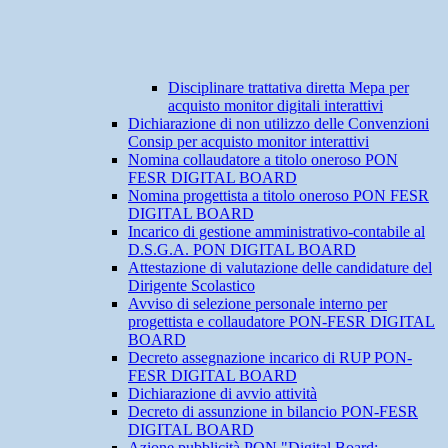
Disciplinare trattativa diretta Mepa per
acquisto monitor digitali interattivi
Dichiarazione di non utilizzo delle Convenzioni
Consip per acquisto monitor interattivi
Nomina collaudatore a titolo oneroso PON
FESR DIGITAL BOARD
Nomina progettista a titolo oneroso PON FESR
DIGITAL BOARD
Incarico di gestione amministrativo-contabile al
D.S.G.A. PON DIGITAL BOARD
Attestazione di valutazione delle candidature del
Dirigente Scolastico
Avviso di selezione personale interno per
progettista e collaudatore PON-FESR DIGITAL
BOARD
Decreto assegnazione incarico di RUP PON-
FESR DIGITAL BOARD
Dichiarazione di avvio attività
Decreto di assunzione in bilancio PON-FESR
DIGITAL BOARD
Azione pubblicità PON "Digital Board: