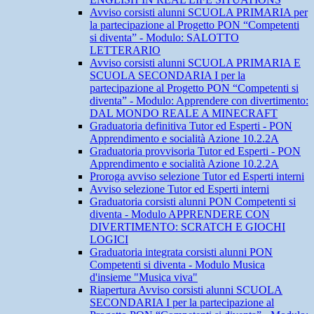
Avviso corsisti alunni SCUOLA PRIMARIA per
la partecipazione al Progetto PON “Competenti
si diventa” - Modulo: SALOTTO
LETTERARIO
Avviso corsisti alunni SCUOLA PRIMARIA E
SCUOLA SECONDARIA I per la
partecipazione al Progetto PON “Competenti si
diventa” - Modulo: Apprendere con divertimento:
DAL MONDO REALE A MINECRAFT
Graduatoria definitiva Tutor ed Esperti - PON
Apprendimento e socialità Azione 10.2.2A
Graduatoria provvisoria Tutor ed Esperti - PON
Apprendimento e socialità Azione 10.2.2A
Proroga avviso selezione Tutor ed Esperti interni
Avviso selezione Tutor ed Esperti interni
Graduatoria corsisti alunni PON Competenti si
diventa - Modulo APPRENDERE CON
DIVERTIMENTO: SCRATCH E GIOCHI
LOGICI
Graduatoria integrata corsisti alunni PON
Competenti si diventa - Modulo Musica
d'insieme "Musica viva"
Riapertura Avviso corsisti alunni SCUOLA
SECONDARIA I per la partecipazione al