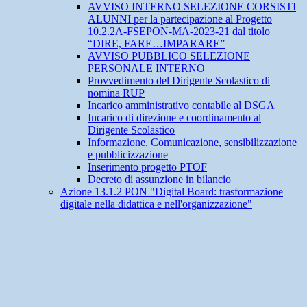
AVVISO INTERNO SELEZIONE CORSISTI
ALUNNI per la partecipazione al Progetto
10.2.2A-FSEPON-MA-2023-21 dal titolo
“DIRE, FARE…IMPARARE”
AVVISO PUBBLICO SELEZIONE
PERSONALE INTERNO
Provvedimento del Dirigente Scolastico di
nomina RUP
Incarico amministrativo contabile al DSGA
Incarico di direzione e coordinamento al
Dirigente Scolastico
Informazione, Comunicazione, sensibilizzazione
e pubblicizzazione
Inserimento progetto PTOF
Decreto di assunzione in bilancio
Azione 13.1.2 PON "Digital Board: trasformazione
digitale nella didattica e nell'organizzazione"