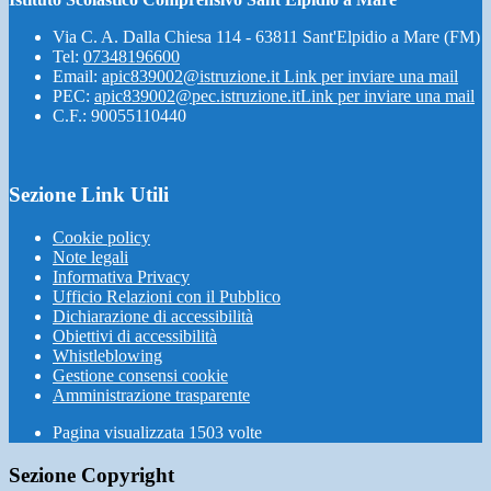
Via C. A. Dalla Chiesa 114 - 63811 Sant'Elpidio a Mare (FM)
Tel:
07348196600
Email:
apic839002@istruzione.it
Link per inviare una mail
PEC:
apic839002@pec.istruzione.it
Link per inviare una mail
C.F.: 90055110440
Sezione Link Utili
Cookie policy
Note legali
Informativa Privacy
Ufficio Relazioni con il Pubblico
Dichiarazione di accessibilità
Obiettivi di accessibilità
Whistleblowing
Gestione consensi cookie
Amministrazione trasparente
Pagina visualizzata
1503
volte
Sezione Copyright