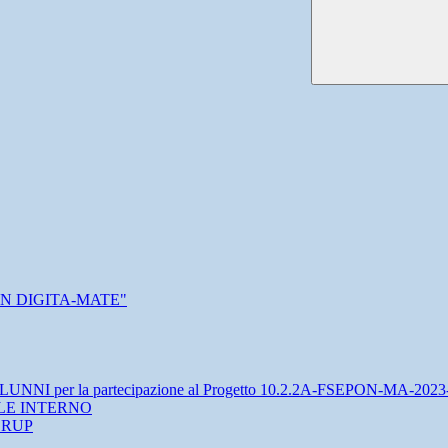
 CON DIGITA-MATE"
 per la partecipazione al Progetto 10.2.2A-FSEPON-MA-2023
LE INTERNO
a RUP