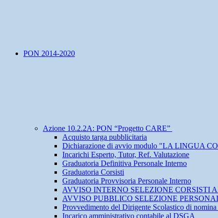
PON 2014-2020
Azione 10.2.2A: PON “Progetto CARE”
Acquisto targa pubblicitaria
Dichiarazione di avvio modulo "LA LINGUA
Incarichi Esperto, Tutor, Ref. Valutazione
Graduatoria Definitiva Personale Interno
Graduatoria Corsisti
Graduatoria Provvisoria Personale Interno
AVVISO INTERNO SELEZIONE CORSISTI ALUNNI
AVVISO PUBBLICO SELEZIONE PERSONA
Provvedimento del Dirigente Scolastico di nomin
Incarico amministrativo contabile al DSGA