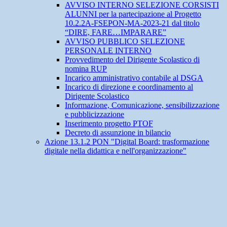
AVVISO INTERNO SELEZIONE CORSISTI
ALUNNI per la partecipazione al Progetto
10.2.2A-FSEPON-MA-2023-21 dal titolo
“DIRE, FARE…IMPARARE”
AVVISO PUBBLICO SELEZIONE
PERSONALE INTERNO
Provvedimento del Dirigente Scolastico di
nomina RUP
Incarico amministrativo contabile al DSGA
Incarico di direzione e coordinamento al
Dirigente Scolastico
Informazione, Comunicazione, sensibilizzazione
e pubblicizzazione
Inserimento progetto PTOF
Decreto di assunzione in bilancio
Azione 13.1.2 PON "Digital Board: trasformazione
digitale nella didattica e nell'organizzazione"