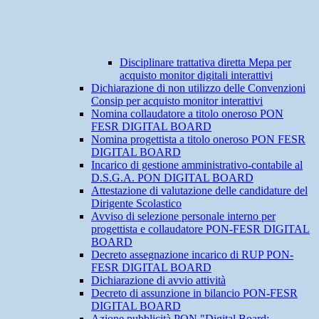
Disciplinare trattativa diretta Mepa per
acquisto monitor digitali interattivi
Dichiarazione di non utilizzo delle Convenzioni
Consip per acquisto monitor interattivi
Nomina collaudatore a titolo oneroso PON
FESR DIGITAL BOARD
Nomina progettista a titolo oneroso PON FESR
DIGITAL BOARD
Incarico di gestione amministrativo-contabile al
D.S.G.A. PON DIGITAL BOARD
Attestazione di valutazione delle candidature del
Dirigente Scolastico
Avviso di selezione personale interno per
progettista e collaudatore PON-FESR DIGITAL
BOARD
Decreto assegnazione incarico di RUP PON-
FESR DIGITAL BOARD
Dichiarazione di avvio attività
Decreto di assunzione in bilancio PON-FESR
DIGITAL BOARD
Azione pubblicità PON "Digital Board: