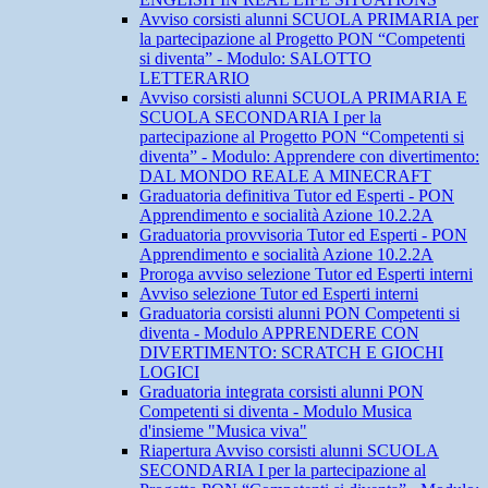
Avviso corsisti alunni SCUOLA PRIMARIA per
la partecipazione al Progetto PON “Competenti
si diventa” - Modulo: SALOTTO
LETTERARIO
Avviso corsisti alunni SCUOLA PRIMARIA E
SCUOLA SECONDARIA I per la
partecipazione al Progetto PON “Competenti si
diventa” - Modulo: Apprendere con divertimento:
DAL MONDO REALE A MINECRAFT
Graduatoria definitiva Tutor ed Esperti - PON
Apprendimento e socialità Azione 10.2.2A
Graduatoria provvisoria Tutor ed Esperti - PON
Apprendimento e socialità Azione 10.2.2A
Proroga avviso selezione Tutor ed Esperti interni
Avviso selezione Tutor ed Esperti interni
Graduatoria corsisti alunni PON Competenti si
diventa - Modulo APPRENDERE CON
DIVERTIMENTO: SCRATCH E GIOCHI
LOGICI
Graduatoria integrata corsisti alunni PON
Competenti si diventa - Modulo Musica
d'insieme "Musica viva"
Riapertura Avviso corsisti alunni SCUOLA
SECONDARIA I per la partecipazione al