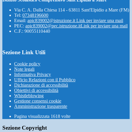
Via C. A. Dalla Chiesa 114 - 63811 Sant'Elpidio a Mare (FM)
Tel:
07348196600
Email:
apic839002@istruzione.it
Link per inviare una mail
PEC:
apic839002@pec.istruzione.it
Link per inviare una mail
C.F.: 90055110440
Sezione Link Utili
Cookie policy
Note legali
Informativa Privacy
Ufficio Relazioni con il Pubblico
Dichiarazione di accessibilità
Obiettivi di accessibilità
Whistleblowing
Gestione consensi cookie
Amministrazione trasparente
Pagina visualizzata
1618
volte
Sezione Copyright