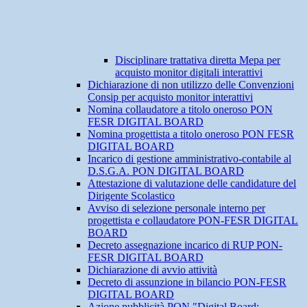
Disciplinare trattativa diretta Mepa per
acquisto monitor digitali interattivi
Dichiarazione di non utilizzo delle Convenzioni
Consip per acquisto monitor interattivi
Nomina collaudatore a titolo oneroso PON
FESR DIGITAL BOARD
Nomina progettista a titolo oneroso PON FESR
DIGITAL BOARD
Incarico di gestione amministrativo-contabile al
D.S.G.A. PON DIGITAL BOARD
Attestazione di valutazione delle candidature del
Dirigente Scolastico
Avviso di selezione personale interno per
progettista e collaudatore PON-FESR DIGITAL
BOARD
Decreto assegnazione incarico di RUP PON-
FESR DIGITAL BOARD
Dichiarazione di avvio attività
Decreto di assunzione in bilancio PON-FESR
DIGITAL BOARD
Azione pubblicità PON "Digital Board: