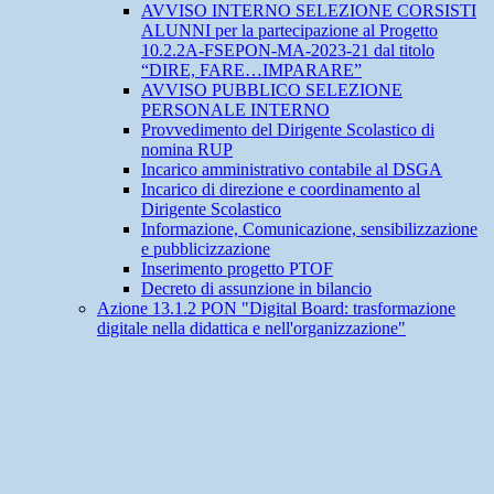
AVVISO INTERNO SELEZIONE CORSISTI
ALUNNI per la partecipazione al Progetto
10.2.2A-FSEPON-MA-2023-21 dal titolo
“DIRE, FARE…IMPARARE”
AVVISO PUBBLICO SELEZIONE
PERSONALE INTERNO
Provvedimento del Dirigente Scolastico di
nomina RUP
Incarico amministrativo contabile al DSGA
Incarico di direzione e coordinamento al
Dirigente Scolastico
Informazione, Comunicazione, sensibilizzazione
e pubblicizzazione
Inserimento progetto PTOF
Decreto di assunzione in bilancio
Azione 13.1.2 PON "Digital Board: trasformazione
digitale nella didattica e nell'organizzazione"