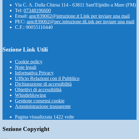
Via C. A. Dalla Chiesa 114 - 63811 Sant'Elpidio a Mare (FM)
Tel:
07348196600
Email:
apic839002@istruzione.it
Link per inviare una mail
PEC:
apic839002@pec.istruzione.it
Link per inviare una mail
C.F.: 90055110440
Sezione Link Utili
Cookie policy
Note legali
Informativa Privacy
Ufficio Relazioni con il Pubblico
Dichiarazione di accessibilità
Obiettivi di accessibilità
Whistleblowing
Gestione consensi cookie
Amministrazione trasparente
Pagina visualizzata
1422
volte
Sezione Copyright