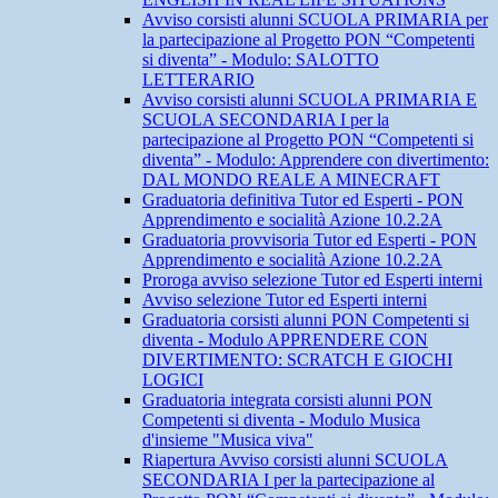
Avviso corsisti alunni SCUOLA PRIMARIA per
la partecipazione al Progetto PON “Competenti
si diventa” - Modulo: SALOTTO
LETTERARIO
Avviso corsisti alunni SCUOLA PRIMARIA E
SCUOLA SECONDARIA I per la
partecipazione al Progetto PON “Competenti si
diventa” - Modulo: Apprendere con divertimento:
DAL MONDO REALE A MINECRAFT
Graduatoria definitiva Tutor ed Esperti - PON
Apprendimento e socialità Azione 10.2.2A
Graduatoria provvisoria Tutor ed Esperti - PON
Apprendimento e socialità Azione 10.2.2A
Proroga avviso selezione Tutor ed Esperti interni
Avviso selezione Tutor ed Esperti interni
Graduatoria corsisti alunni PON Competenti si
diventa - Modulo APPRENDERE CON
DIVERTIMENTO: SCRATCH E GIOCHI
LOGICI
Graduatoria integrata corsisti alunni PON
Competenti si diventa - Modulo Musica
d'insieme "Musica viva"
Riapertura Avviso corsisti alunni SCUOLA
SECONDARIA I per la partecipazione al