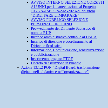
AVVISO INTERNO SELEZIONE CORSISTI
ALUNNI per la partecipazione al Progetto
10.2.2A-FSEPON-MA-2023-21 dal titolo
“DIRE, FARE…IMPARARE”
AVVISO PUBBLICO SELEZIONE
PERSONALE INTERNO
Provvedimento del Dirigente Scolastico di
nomina RUP
Incarico amministrativo contabile al DSGA
Incarico di direzione e coordinamento al
Dirigente Scolastico
Informazione, Comunicazione, sensibilizzazione
e pubblicizzazione
Inserimento progetto PTOF
Decreto di assunzione in bilancio
Azione 13.1.2 PON "Digital Board: trasformazione
digitale nella didattica e nell'organizzazione"