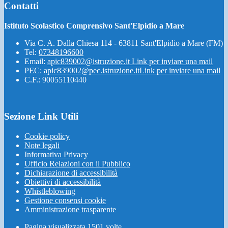
Contatti
Istituto Scolastico Comprensivo Sant'Elpidio a Mare
Via C. A. Dalla Chiesa 114 - 63811 Sant'Elpidio a Mare (FM)
Tel:
07348196600
Email:
apic839002@istruzione.it
Link per inviare una mail
PEC:
apic839002@pec.istruzione.it
Link per inviare una mail
C.F.: 90055110440
Sezione Link Utili
Cookie policy
Note legali
Informativa Privacy
Ufficio Relazioni con il Pubblico
Dichiarazione di accessibilità
Obiettivi di accessibilità
Whistleblowing
Gestione consensi cookie
Amministrazione trasparente
Pagina visualizzata
1501
volte