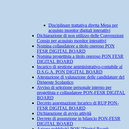
Disciplinare trattativa diretta Mepa per
acquisto monitor digitali interattivi
Dichiarazione di non utilizzo delle Convenzioni
Consip per acquisto monitor interattivi
Nomina collaudatore a titolo oneroso PON
FESR DIGITAL BOARD
Nomina progettista a titolo oneroso PON FESR
DIGITAL BOARD
Incarico di gestione amministrativo-contabile al
D.S.G.A. PON DIGITAL BOARD
Attestazione di valutazione delle candidature del
Dirigente Scolastico
Avviso di selezione personale interno per
progettista e collaudatore PON-FESR DIGITAL
BOARD
Decreto assegnazione incarico di RUP PON-
FESR DIGITAL BOARD
Dichiarazione di avvio attività
Decreto di assunzione in bilancio PON-FESR
DIGITAL BOARD
Azione pubblicità PON "Digital Board: