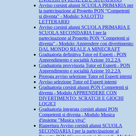
Avviso corsisti alunni SCUOLA PRIMARIA per
la partecipazione al Progetto PON “Competenti
si diventa” - Modulo: SALOTTO
LETTERARIO
Avviso corsisti alunni SCUOLA PRIMARIA E
SCUOLA SECONDARIA I per la
partecipazione al Progetto PON “Competenti si
diventa” - Modulo: Apprendere con divertimento:
DAL MONDO REALE A MINECRAFT
Graduatoria definitiva Tutor ed Esperti - PON
Apprendimento e socialità Azione 10.2.2A
Graduatoria provvisoria Tutor ed Esperti - PON
Apprendimento e socialità Azione 10.2.2A
Proroga avviso selezione Tutor ed Esperti interni
Avviso selezione Tutor ed Esperti interni
Graduatoria corsisti alunni PON Competenti si
diventa - Modulo APPRENDERE CON
DIVERTIMENTO: SCRATCH E GIOCHI
LOGICI
Graduatoria integrata corsisti alunni PON
Competenti si diventa - Modulo Musica
d'insieme "Musica viva"
Riapertura Avviso corsisti alunni SCUOLA
SECONDARIA I per la partecipazione al