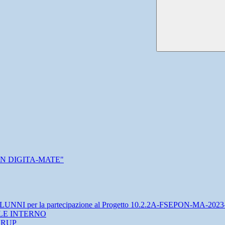
 CON DIGITA-MATE"
 per la partecipazione al Progetto 10.2.2A-FSEPON-MA-2023
LE INTERNO
a RUP