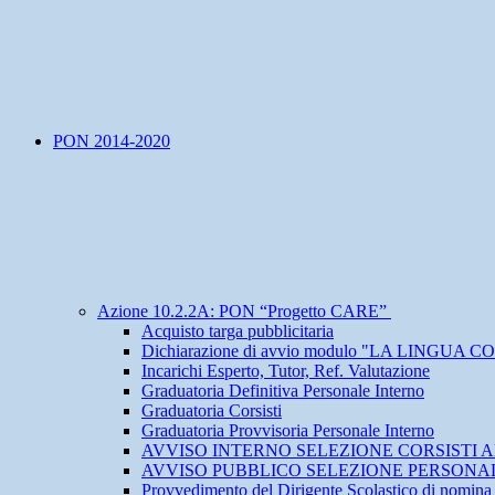
PON 2014-2020
Azione 10.2.2A: PON “Progetto CARE”
Acquisto targa pubblicitaria
Dichiarazione di avvio modulo "LA LINGUA
Incarichi Esperto, Tutor, Ref. Valutazione
Graduatoria Definitiva Personale Interno
Graduatoria Corsisti
Graduatoria Provvisoria Personale Interno
AVVISO INTERNO SELEZIONE CORSISTI ALUNNI
AVVISO PUBBLICO SELEZIONE PERSONA
Provvedimento del Dirigente Scolastico di nomin