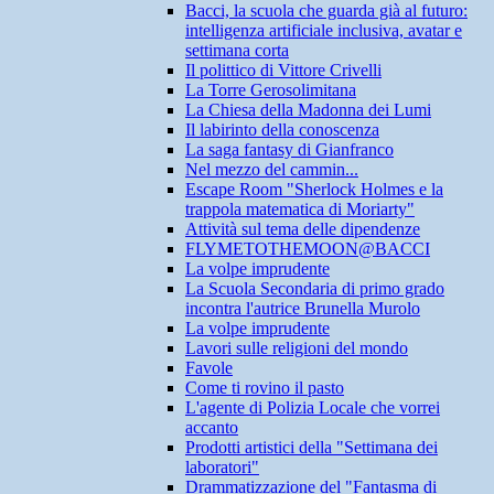
Bacci, la scuola che guarda già al futuro:
intelligenza artificiale inclusiva, avatar e
settimana corta
Il polittico di Vittore Crivelli
La Torre Gerosolimitana
La Chiesa della Madonna dei Lumi
Il labirinto della conoscenza
La saga fantasy di Gianfranco
Nel mezzo del cammin...
Escape Room "Sherlock Holmes e la
trappola matematica di Moriarty"
Attività sul tema delle dipendenze
FLYMETOTHEMOON@BACCI
La volpe imprudente
La Scuola Secondaria di primo grado
incontra l'autrice Brunella Murolo
La volpe imprudente
Lavori sulle religioni del mondo
Favole
Come ti rovino il pasto
L'agente di Polizia Locale che vorrei
accanto
Prodotti artistici della "Settimana dei
laboratori"
Drammatizzazione del "Fantasma di