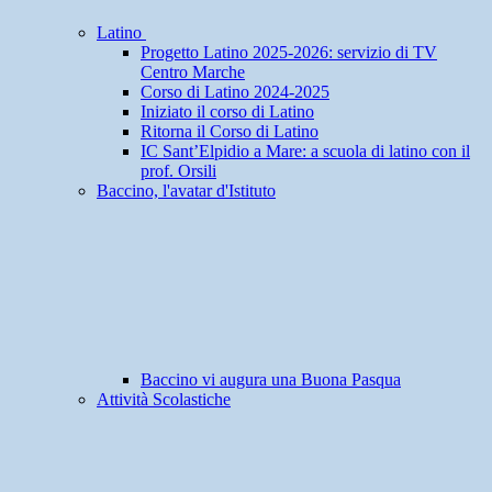
Latino
Progetto Latino 2025-2026: servizio di TV
Centro Marche
Corso di Latino 2024-2025
Iniziato il corso di Latino
Ritorna il Corso di Latino
IC Sant’Elpidio a Mare: a scuola di latino con il
prof. Orsili
Baccino, l'avatar d'Istituto
Baccino vi augura una Buona Pasqua
Attività Scolastiche