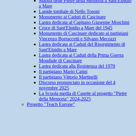
Mappa delle Pietre della Memoria a Sant'Elpidio
a Mare
Lapide tombale di Nello Tosoni
Monumento ai Caduti di Cascinare
Lastra dedicata al Capitano Giuseppe Moschini
Croce di Sant'Elpidio a Mare del 1945
Monumento di Cascinare dedicato ai partigiani
Vincenzo Borraccetti e Silvano Mecozzi
Lastra dedicata ai Caduti del Risorgimento di
Sant'Elpidio a Mare
Lastra dedicata ai Caduti della Prima Guerra
Mondiale di Cascinare
Lastra dedicata alla Resistenza del 1970
Il partigiano Mario Catini
Il partigiano Vittorio Martinelli
Discorso pronunciato in occasione del 4
novembre 2025
La Scuola media di Casette al progetto "Pietre
della Memoria" 2024-2025
Progetto "Teach Europe"