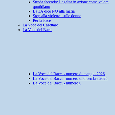
Strada facendo: Legalità in azione come valore
quotidiano
La 3A dice NO alla mafia
Stop alla violenza sulle donne
Per la Pace
La Voce del Casettaro
La Voce del Bacci
La Voce del Bacci - numero di maggio 2026
La Voce del Bacci - numero di dicembre 2025
La Voce del Bacci - numero 0