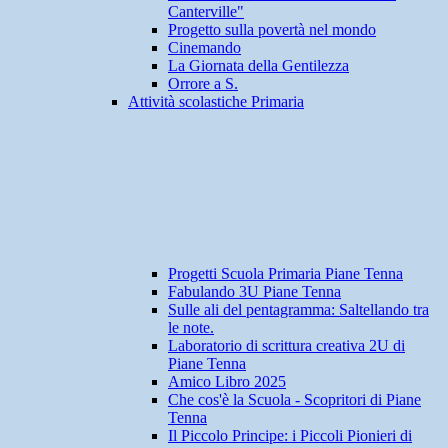
Canterville"
Progetto sulla povertà nel mondo
Cinemando
La Giornata della Gentilezza
Orrore a S.
Attività scolastiche Primaria
Progetti Scuola Primaria Piane Tenna
Fabulando 3U Piane Tenna
Sulle ali del pentagramma: Saltellando tra
le note.
Laboratorio di scrittura creativa 2U di
Piane Tenna
Amico Libro 2025
Che cos'è la Scuola - Scopritori di Piane
Tenna
Il Piccolo Principe: i Piccoli Pionieri di