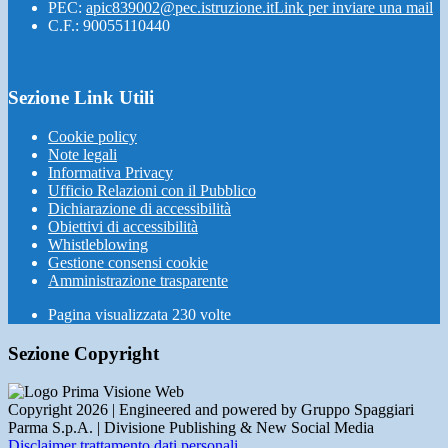
PEC:
apic839002@pec.istruzione.it
Link per inviare una mail
C.F.: 90055110440
Sezione Link Utili
Cookie policy
Note legali
Informativa Privacy
Ufficio Relazioni con il Pubblico
Dichiarazione di accessibilità
Obiettivi di accessibilità
Whistleblowing
Gestione consensi cookie
Amministrazione trasparente
Pagina visualizzata
230
volte
Sezione Copyright
Copyright 2026 | Engineered and powered by Gruppo Spaggiari
Parma S.p.A. | Divisione Publishing & New Social Media
Disclaimer trattamento dati personali