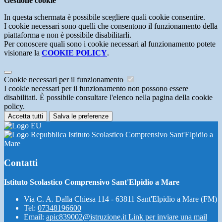
Gestione cookie
In questa schermata è possibile scegliere quali cookie consentire.
I cookie necessari sono quelli che consentono il funzionamento della
piattaforma e non è possibile disabilitarli.
Per conoscere quali sono i cookie necessari al funzionamento potete
visionare la
COOKIE POLICY
.
Cookie necessari per il funzionamento
I cookie necessari per il funzionamento non possono essere
disabilitati. È possibile consultare l'elenco nella pagina della cookie
policy.
Accetta tutti
Salva le preferenze
Istituto Scolastico Comprensivo Sant'Elpidio a
Mare
Contatti
Istituto Scolastico Comprensivo Sant'Elpidio a Mare
Via C. A. Dalla Chiesa 114 - 63811 Sant'Elpidio a Mare (FM)
Tel:
07348196600
Email:
apic839002@istruzione.it
Link per inviare una mail