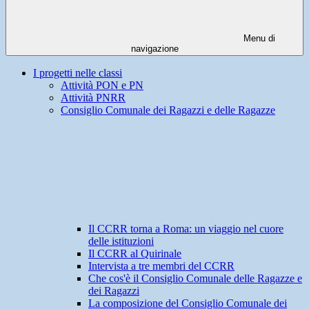
Menu di
navigazione
I progetti nelle classi
Attività PON e PN
Attività PNRR
Consiglio Comunale dei Ragazzi e delle Ragazze
Il CCRR torna a Roma: un viaggio nel cuore
delle istituzioni
Il CCRR al Quirinale
Intervista a tre membri del CCRR
Che cos'è il Consiglio Comunale delle Ragazze e
dei Ragazzi
La composizione del Consiglio Comunale dei