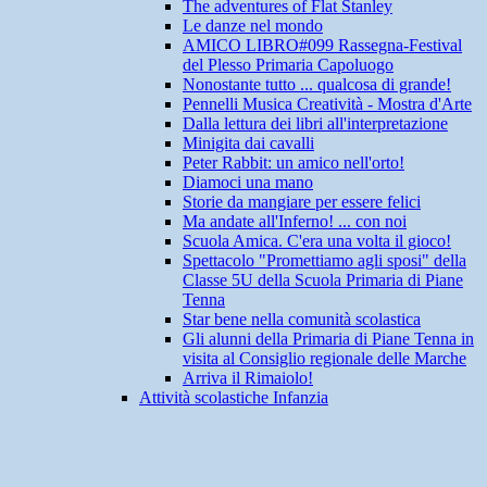
The adventures of Flat Stanley
Le danze nel mondo
AMICO LIBRO#099 Rassegna-Festival
del Plesso Primaria Capoluogo
Nonostante tutto ... qualcosa di grande!
Pennelli Musica Creatività - Mostra d'Arte
Dalla lettura dei libri all'interpretazione
Minigita dai cavalli
Peter Rabbit: un amico nell'orto!
Diamoci una mano
Storie da mangiare per essere felici
Ma andate all'Inferno! ... con noi
Scuola Amica. C'era una volta il gioco!
Spettacolo "Promettiamo agli sposi" della
Classe 5U della Scuola Primaria di Piane
Tenna
Star bene nella comunità scolastica
Gli alunni della Primaria di Piane Tenna in
visita al Consiglio regionale delle Marche
Arriva il Rimaiolo!
Attività scolastiche Infanzia