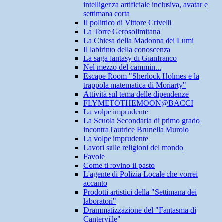
intelligenza artificiale inclusiva, avatar e
settimana corta
Il polittico di Vittore Crivelli
La Torre Gerosolimitana
La Chiesa della Madonna dei Lumi
Il labirinto della conoscenza
La saga fantasy di Gianfranco
Nel mezzo del cammin...
Escape Room "Sherlock Holmes e la
trappola matematica di Moriarty"
Attività sul tema delle dipendenze
FLYMETOTHEMOON@BACCI
La volpe imprudente
La Scuola Secondaria di primo grado
incontra l'autrice Brunella Murolo
La volpe imprudente
Lavori sulle religioni del mondo
Favole
Come ti rovino il pasto
L'agente di Polizia Locale che vorrei
accanto
Prodotti artistici della "Settimana dei
laboratori"
Drammatizzazione del "Fantasma di
Canterville"