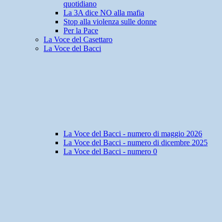
quotidiano
La 3A dice NO alla mafia
Stop alla violenza sulle donne
Per la Pace
La Voce del Casettaro
La Voce del Bacci
La Voce del Bacci - numero di maggio 2026
La Voce del Bacci - numero di dicembre 2025
La Voce del Bacci - numero 0