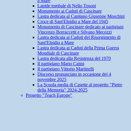
a Mare
Lapide tombale di Nello Tosoni
Monumento ai Caduti di Cascinare
Lastra dedicata al Capitano Giuseppe Moschini
Croce di Sant'Elpidio a Mare del 1945
Monumento di Cascinare dedicato ai partigiani
Vincenzo Borraccetti e Silvano Mecozzi
Lastra dedicata ai Caduti del Risorgimento di
Sant'Elpidio a Mare
Lastra dedicata ai Caduti della Prima Guerra
Mondiale di Cascinare
Lastra dedicata alla Resistenza del 1970
Il partigiano Mario Catini
Il partigiano Vittorio Martinelli
Discorso pronunciato in occasione del 4
novembre 2025
La Scuola media di Casette al progetto "Pietre
della Memoria" 2024-2025
Progetto "Teach Europe"