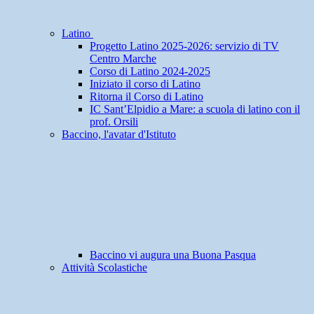
Latino
Progetto Latino 2025-2026: servizio di TV
Centro Marche
Corso di Latino 2024-2025
Iniziato il corso di Latino
Ritorna il Corso di Latino
IC Sant’Elpidio a Mare: a scuola di latino con il
prof. Orsili
Baccino, l'avatar d'Istituto
Baccino vi augura una Buona Pasqua
Attività Scolastiche