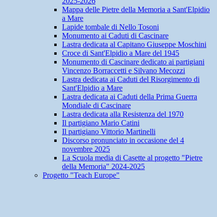
2025-2026
Mappa delle Pietre della Memoria a Sant'Elpidio
a Mare
Lapide tombale di Nello Tosoni
Monumento ai Caduti di Cascinare
Lastra dedicata al Capitano Giuseppe Moschini
Croce di Sant'Elpidio a Mare del 1945
Monumento di Cascinare dedicato ai partigiani
Vincenzo Borraccetti e Silvano Mecozzi
Lastra dedicata ai Caduti del Risorgimento di
Sant'Elpidio a Mare
Lastra dedicata ai Caduti della Prima Guerra
Mondiale di Cascinare
Lastra dedicata alla Resistenza del 1970
Il partigiano Mario Catini
Il partigiano Vittorio Martinelli
Discorso pronunciato in occasione del 4
novembre 2025
La Scuola media di Casette al progetto "Pietre
della Memoria" 2024-2025
Progetto "Teach Europe"