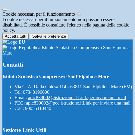
Cookie necessari per il funzionamento
I cookie necessari per il funzionamento non possono essere
disabilitati. È possibile consultare l'elenco nella pagina della cookie
policy.
Accetta tutti
Salva le preferenze
Istituto Scolastico Comprensivo Sant'Elpidio a
Mare
Contatti
Istituto Scolastico Comprensivo Sant'Elpidio a Mare
Via C. A. Dalla Chiesa 114 - 63811 Sant'Elpidio a Mare (FM)
Tel:
07348196600
Email:
apic839002@istruzione.it
Link per inviare una mail
PEC:
apic839002@pec.istruzione.it
Link per inviare una mail
C.F.: 90055110440
Sezione Link Utili