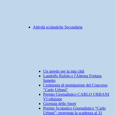
Attività scolastiche Secondaria
Un arredo per la mia città
Landolfo Rufolo e l'Alterna Fortuna
fumetto
Cerimonia di premiazione del Concorso
"Carlo Urbani"
Premio Giornalistico CARLO URBANI
VI edizione
Giornata dello Sport
Premio Scolastico Giornalistico “Carlo
Urbani”: prorogata la scadenza al 31