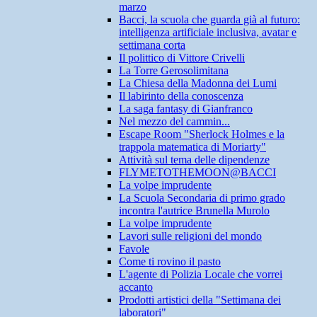
marzo
Bacci, la scuola che guarda già al futuro:
intelligenza artificiale inclusiva, avatar e
settimana corta
Il polittico di Vittore Crivelli
La Torre Gerosolimitana
La Chiesa della Madonna dei Lumi
Il labirinto della conoscenza
La saga fantasy di Gianfranco
Nel mezzo del cammin...
Escape Room "Sherlock Holmes e la
trappola matematica di Moriarty"
Attività sul tema delle dipendenze
FLYMETOTHEMOON@BACCI
La volpe imprudente
La Scuola Secondaria di primo grado
incontra l'autrice Brunella Murolo
La volpe imprudente
Lavori sulle religioni del mondo
Favole
Come ti rovino il pasto
L'agente di Polizia Locale che vorrei
accanto
Prodotti artistici della "Settimana dei
laboratori"