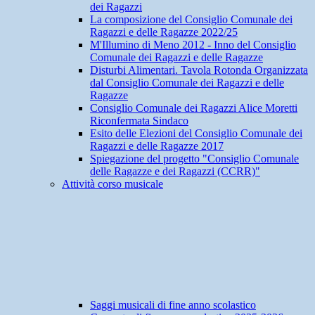
dei Ragazzi
La composizione del Consiglio Comunale dei
Ragazzi e delle Ragazze 2022/25
M'Illumino di Meno 2012 - Inno del Consiglio
Comunale dei Ragazzi e delle Ragazze
Disturbi Alimentari. Tavola Rotonda Organizzata
dal Consiglio Comunale dei Ragazzi e delle
Ragazze
Consiglio Comunale dei Ragazzi Alice Moretti
Riconfermata Sindaco
Esito delle Elezioni del Consiglio Comunale dei
Ragazzi e delle Ragazze 2017
Spiegazione del progetto "Consiglio Comunale
delle Ragazze e dei Ragazzi (CCRR)"
Attività corso musicale
Saggi musicali di fine anno scolastico