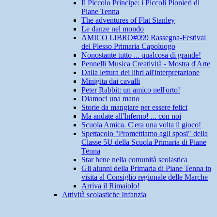
Il Piccolo Principe: i Piccoli Pionieri di
Piane Tenna
The adventures of Flat Stanley
Le danze nel mondo
AMICO LIBRO#099 Rassegna-Festival
del Plesso Primaria Capoluogo
Nonostante tutto ... qualcosa di grande!
Pennelli Musica Creatività - Mostra d'Arte
Dalla lettura dei libri all'interpretazione
Minigita dai cavalli
Peter Rabbit: un amico nell'orto!
Diamoci una mano
Storie da mangiare per essere felici
Ma andate all'Inferno! ... con noi
Scuola Amica. C'era una volta il gioco!
Spettacolo "Promettiamo agli sposi" della
Classe 5U della Scuola Primaria di Piane
Tenna
Star bene nella comunità scolastica
Gli alunni della Primaria di Piane Tenna in
visita al Consiglio regionale delle Marche
Arriva il Rimaiolo!
Attività scolastiche Infanzia