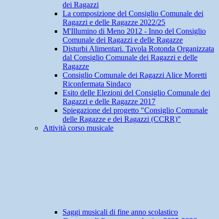
dei Ragazzi
La composizione del Consiglio Comunale dei
Ragazzi e delle Ragazze 2022/25
M'Illumino di Meno 2012 - Inno del Consiglio
Comunale dei Ragazzi e delle Ragazze
Disturbi Alimentari. Tavola Rotonda Organizzata
dal Consiglio Comunale dei Ragazzi e delle
Ragazze
Consiglio Comunale dei Ragazzi Alice Moretti
Riconfermata Sindaco
Esito delle Elezioni del Consiglio Comunale dei
Ragazzi e delle Ragazze 2017
Spiegazione del progetto "Consiglio Comunale
delle Ragazze e dei Ragazzi (CCRR)"
Attività corso musicale
Saggi musicali di fine anno scolastico