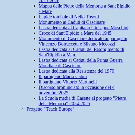
2025-2026
Mappa delle Pietre della Memoria a Sant'Elpidio
a Mare
Lapide tombale di Nello Tosoni
Monumento ai Caduti di Cascinare
Lastra dedicata al Capitano Giuseppe Moschini
Croce di Sant'Elpidio a Mare del 1945
Monumento di Cascinare dedicato ai partigiani
Vincenzo Borraccetti e Silvano Mecozzi
Lastra dedicata ai Caduti del Risorgimento di
Sant'Elpidio a Mare
Lastra dedicata ai Caduti della Prima Guerra
Mondiale di Cascinare
Lastra dedicata alla Resistenza del 1970
Il partigiano Mario Catini
Il partigiano Vittorio Martinelli
Discorso pronunciato in occasione del 4
novembre 2025
La Scuola media di Casette al progetto "Pietre
della Memoria" 2024-2025
Progetto "Teach Europe"