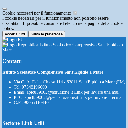
Cookie necessari per il funzionamento
I cookie necessari per il funzionamento non possono essere
disabilitati. È possibile consultare l'elenco nella pagina della cookie
policy.
Accetta tutti
Salva le preferenze
Istituto Scolastico Comprensivo Sant'Elpidio a
Mare
Contatti
Istituto Scolastico Comprensivo Sant'Elpidio a Mare
Via C. A. Dalla Chiesa 114 - 63811 Sant'Elpidio a Mare (FM)
Tel:
07348196600
Email:
apic839002@istruzione.it
Link per inviare una mail
PEC:
apic839002@pec.istruzione.it
Link per inviare una mail
C.F.: 90055110440
Sezione Link Utili