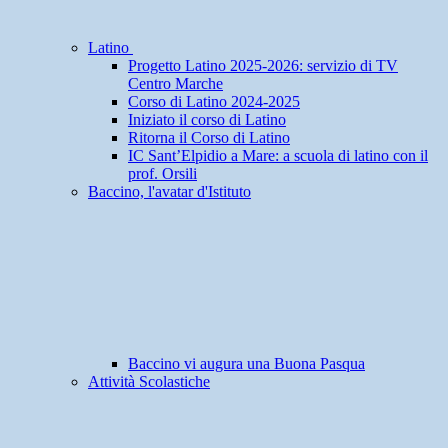
Latino
Progetto Latino 2025-2026: servizio di TV
Centro Marche
Corso di Latino 2024-2025
Iniziato il corso di Latino
Ritorna il Corso di Latino
IC Sant’Elpidio a Mare: a scuola di latino con il
prof. Orsili
Baccino, l'avatar d'Istituto
Baccino vi augura una Buona Pasqua
Attività Scolastiche