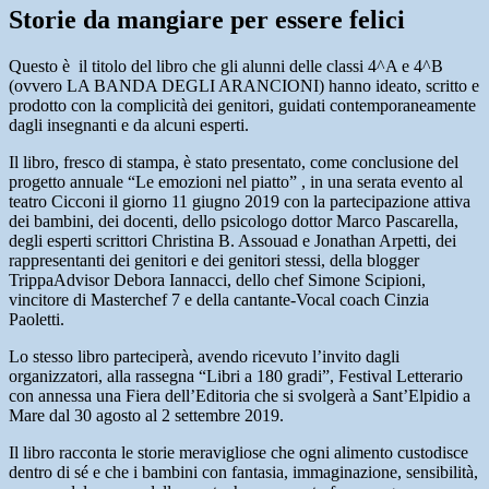
Storie da mangiare per essere felici
Questo è il titolo del libro che gli alunni delle classi 4^A e 4^B
(ovvero LA BANDA DEGLI ARANCIONI) hanno ideato, scritto e
prodotto con la complicità dei genitori, guidati contemporaneamente
dagli insegnanti e da alcuni esperti.
Il libro, fresco di stampa, è stato presentato, come conclusione del
progetto annuale “Le emozioni nel piatto” , in una serata evento al
teatro Cicconi il giorno 11 giugno 2019 con la partecipazione attiva
dei bambini, dei docenti, dello psicologo dottor Marco Pascarella,
degli esperti scrittori Christina B. Assouad e Jonathan Arpetti, dei
rappresentanti dei genitori e dei genitori stessi, della blogger
TrippaAdvisor Debora Iannacci, dello chef Simone Scipioni,
vincitore di Masterchef 7 e della cantante-Vocal coach Cinzia
Paoletti.
Lo stesso libro parteciperà, avendo ricevuto l’invito dagli
organizzatori, alla rassegna “Libri a 180 gradi”, Festival Letterario
con annessa una Fiera dell’Editoria che si svolgerà a Sant’Elpidio a
Mare dal 30 agosto al 2 settembre 2019.
Il libro racconta le storie meravigliose che ogni alimento custodisce
dentro di sé e che i bambini con fantasia, immaginazione, sensibilità,