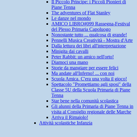
Il Piccolo Principe: i Piccoli Pionieri di
Piane Tenna
The adventures of Flat Stanley
Le danze nel mondo
AMICO LIBRO#099 Rassegna-Festival
del Plesso Primaria Capoluogo
Nonostante tutto ... qualcosa di grande!
Pennelli Musica Creatività - Mostra d'Arte
Dalla lettura dei libri all'interpretazione
Minigita dai cavalli
Peter Rabbit: un amico nell'orto!
Diamoci una mano
Storie da mangiare per essere felici
Ma andate all'Inferno! ... con noi
Scuola Amica. C'era una volta il gioco!
Spettacolo "Promettiamo agli sposi" della
Classe 5U della Scuola Primaria di Piane
Tenna
Star bene nella comunità scolastica
Gli alunni della Primaria di Piane Tenna in
visita al Consiglio regionale delle Marche
Arriva il Rimaiolo!
Attività scolastiche Infanzia