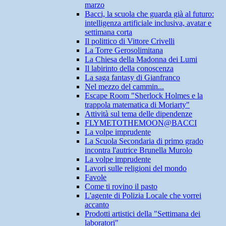
marzo
Bacci, la scuola che guarda già al futuro:
intelligenza artificiale inclusiva, avatar e
settimana corta
Il polittico di Vittore Crivelli
La Torre Gerosolimitana
La Chiesa della Madonna dei Lumi
Il labirinto della conoscenza
La saga fantasy di Gianfranco
Nel mezzo del cammin...
Escape Room "Sherlock Holmes e la
trappola matematica di Moriarty"
Attività sul tema delle dipendenze
FLYMETOTHEMOON@BACCI
La volpe imprudente
La Scuola Secondaria di primo grado
incontra l'autrice Brunella Murolo
La volpe imprudente
Lavori sulle religioni del mondo
Favole
Come ti rovino il pasto
L'agente di Polizia Locale che vorrei
accanto
Prodotti artistici della "Settimana dei
laboratori"