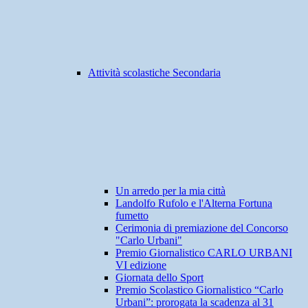
Attività scolastiche Secondaria
Un arredo per la mia città
Landolfo Rufolo e l'Alterna Fortuna
fumetto
Cerimonia di premiazione del Concorso
"Carlo Urbani"
Premio Giornalistico CARLO URBANI
VI edizione
Giornata dello Sport
Premio Scolastico Giornalistico “Carlo
Urbani”: prorogata la scadenza al 31