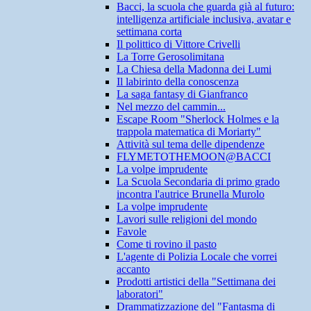
Bacci, la scuola che guarda già al futuro:
intelligenza artificiale inclusiva, avatar e
settimana corta
Il polittico di Vittore Crivelli
La Torre Gerosolimitana
La Chiesa della Madonna dei Lumi
Il labirinto della conoscenza
La saga fantasy di Gianfranco
Nel mezzo del cammin...
Escape Room "Sherlock Holmes e la
trappola matematica di Moriarty"
Attività sul tema delle dipendenze
FLYMETOTHEMOON@BACCI
La volpe imprudente
La Scuola Secondaria di primo grado
incontra l'autrice Brunella Murolo
La volpe imprudente
Lavori sulle religioni del mondo
Favole
Come ti rovino il pasto
L'agente di Polizia Locale che vorrei
accanto
Prodotti artistici della "Settimana dei
laboratori"
Drammatizzazione del "Fantasma di