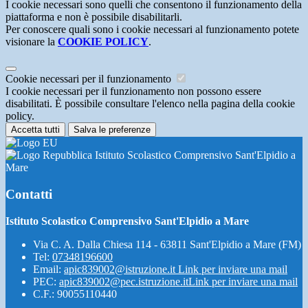
I cookie necessari sono quelli che consentono il funzionamento della
piattaforma e non è possibile disabilitarli.
Per conoscere quali sono i cookie necessari al funzionamento potete
visionare la
COOKIE POLICY
.
Cookie necessari per il funzionamento
I cookie necessari per il funzionamento non possono essere
disabilitati. È possibile consultare l'elenco nella pagina della cookie
policy.
Accetta tutti
Salva le preferenze
Istituto Scolastico Comprensivo Sant'Elpidio a
Mare
Contatti
Istituto Scolastico Comprensivo Sant'Elpidio a Mare
Via C. A. Dalla Chiesa 114 - 63811 Sant'Elpidio a Mare (FM)
Tel:
07348196600
Email:
apic839002@istruzione.it
Link per inviare una mail
PEC:
apic839002@pec.istruzione.it
Link per inviare una mail
C.F.: 90055110440