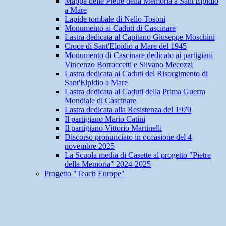
Mappa delle Pietre della Memoria a Sant'Elpidio
a Mare
Lapide tombale di Nello Tosoni
Monumento ai Caduti di Cascinare
Lastra dedicata al Capitano Giuseppe Moschini
Croce di Sant'Elpidio a Mare del 1945
Monumento di Cascinare dedicato ai partigiani
Vincenzo Borraccetti e Silvano Mecozzi
Lastra dedicata ai Caduti del Risorgimento di
Sant'Elpidio a Mare
Lastra dedicata ai Caduti della Prima Guerra
Mondiale di Cascinare
Lastra dedicata alla Resistenza del 1970
Il partigiano Mario Catini
Il partigiano Vittorio Martinelli
Discorso pronunciato in occasione del 4
novembre 2025
La Scuola media di Casette al progetto "Pietre
della Memoria" 2024-2025
Progetto "Teach Europe"