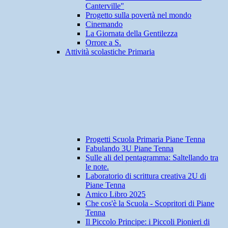
Canterville"
Progetto sulla povertà nel mondo
Cinemando
La Giornata della Gentilezza
Orrore a S.
Attività scolastiche Primaria
Progetti Scuola Primaria Piane Tenna
Fabulando 3U Piane Tenna
Sulle ali del pentagramma: Saltellando tra
le note.
Laboratorio di scrittura creativa 2U di
Piane Tenna
Amico Libro 2025
Che cos'è la Scuola - Scopritori di Piane
Tenna
Il Piccolo Principe: i Piccoli Pionieri di