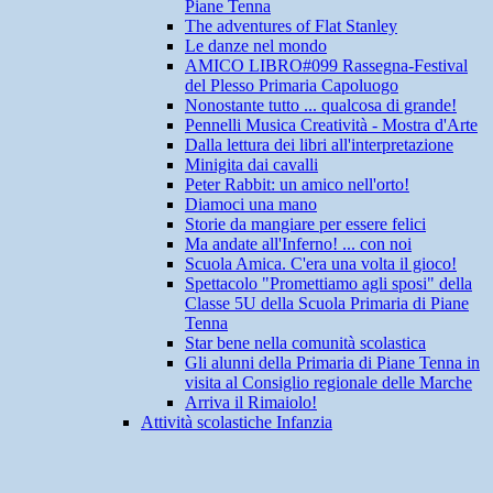
Piane Tenna
The adventures of Flat Stanley
Le danze nel mondo
AMICO LIBRO#099 Rassegna-Festival
del Plesso Primaria Capoluogo
Nonostante tutto ... qualcosa di grande!
Pennelli Musica Creatività - Mostra d'Arte
Dalla lettura dei libri all'interpretazione
Minigita dai cavalli
Peter Rabbit: un amico nell'orto!
Diamoci una mano
Storie da mangiare per essere felici
Ma andate all'Inferno! ... con noi
Scuola Amica. C'era una volta il gioco!
Spettacolo "Promettiamo agli sposi" della
Classe 5U della Scuola Primaria di Piane
Tenna
Star bene nella comunità scolastica
Gli alunni della Primaria di Piane Tenna in
visita al Consiglio regionale delle Marche
Arriva il Rimaiolo!
Attività scolastiche Infanzia