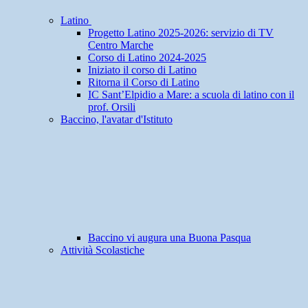
Latino
Progetto Latino 2025-2026: servizio di TV
Centro Marche
Corso di Latino 2024-2025
Iniziato il corso di Latino
Ritorna il Corso di Latino
IC Sant’Elpidio a Mare: a scuola di latino con il
prof. Orsili
Baccino, l'avatar d'Istituto
Baccino vi augura una Buona Pasqua
Attività Scolastiche