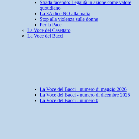
Strada facendo: Legalità in azione come valore
quotidiano
La 3A dice NO alla mafia
Stop alla violenza sulle donne
Per la Pace
La Voce del Casettaro
La Voce del Bacci
La Voce del Bacci - numero di maggio 2026
La Voce del Bacci - numero di dicembre 2025
La Voce del Bacci - numero 0