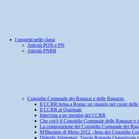
I progetti nelle classi
Attività PON e PN
Attività PNRR
Consiglio Comunale dei Ragazzi e delle Ragazze
Il CCRR torna a Roma: un viaggio nel cuore delle i
Il CCRR al Quirinale
Intervista a tre membri del CCRR
Che cos'è il Consiglio Comunale delle Ragazze e 
La composizione del Consiglio Comunale dei Raga
M'Illumino di Meno 2012 - Inno del Consiglio Co
Disturbi Alimentari. Tavola Rotonda Organizzata 