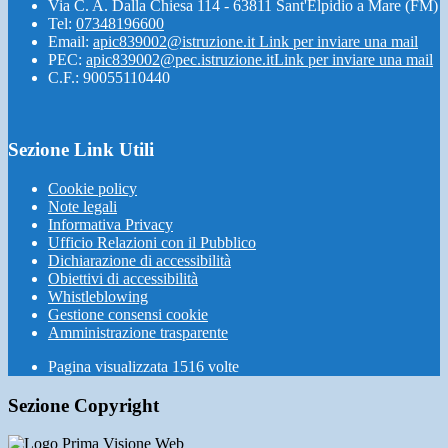
Via C. A. Dalla Chiesa 114 - 63811 Sant'Elpidio a Mare (FM)
Tel:
07348196600
Email:
apic839002@istruzione.it
Link per inviare una mail
PEC:
apic839002@pec.istruzione.it
Link per inviare una mail
C.F.: 90055110440
Sezione Link Utili
Cookie policy
Note legali
Informativa Privacy
Ufficio Relazioni con il Pubblico
Dichiarazione di accessibilità
Obiettivi di accessibilità
Whistleblowing
Gestione consensi cookie
Amministrazione trasparente
Pagina visualizzata
1516
volte
Sezione Copyright