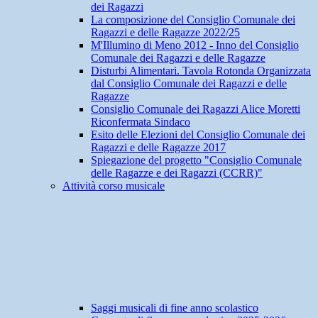
dei Ragazzi
La composizione del Consiglio Comunale dei
Ragazzi e delle Ragazze 2022/25
M'Illumino di Meno 2012 - Inno del Consiglio
Comunale dei Ragazzi e delle Ragazze
Disturbi Alimentari. Tavola Rotonda Organizzata
dal Consiglio Comunale dei Ragazzi e delle
Ragazze
Consiglio Comunale dei Ragazzi Alice Moretti
Riconfermata Sindaco
Esito delle Elezioni del Consiglio Comunale dei
Ragazzi e delle Ragazze 2017
Spiegazione del progetto "Consiglio Comunale
delle Ragazze e dei Ragazzi (CCRR)"
Attività corso musicale
Saggi musicali di fine anno scolastico