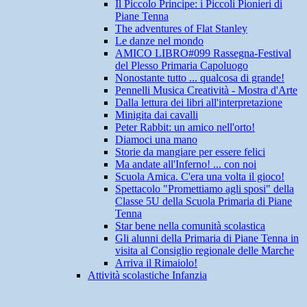
Il Piccolo Principe: i Piccoli Pionieri di
Piane Tenna
The adventures of Flat Stanley
Le danze nel mondo
AMICO LIBRO#099 Rassegna-Festival
del Plesso Primaria Capoluogo
Nonostante tutto ... qualcosa di grande!
Pennelli Musica Creatività - Mostra d'Arte
Dalla lettura dei libri all'interpretazione
Minigita dai cavalli
Peter Rabbit: un amico nell'orto!
Diamoci una mano
Storie da mangiare per essere felici
Ma andate all'Inferno! ... con noi
Scuola Amica. C'era una volta il gioco!
Spettacolo "Promettiamo agli sposi" della
Classe 5U della Scuola Primaria di Piane
Tenna
Star bene nella comunità scolastica
Gli alunni della Primaria di Piane Tenna in
visita al Consiglio regionale delle Marche
Arriva il Rimaiolo!
Attività scolastiche Infanzia