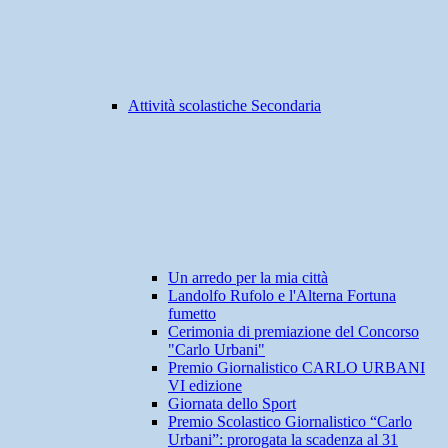
Attività scolastiche Secondaria
Un arredo per la mia città
Landolfo Rufolo e l'Alterna Fortuna
fumetto
Cerimonia di premiazione del Concorso
"Carlo Urbani"
Premio Giornalistico CARLO URBANI
VI edizione
Giornata dello Sport
Premio Scolastico Giornalistico “Carlo
Urbani”: prorogata la scadenza al 31