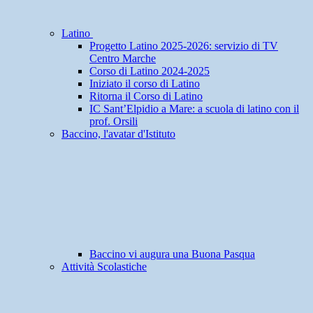
Latino
Progetto Latino 2025-2026: servizio di TV
Centro Marche
Corso di Latino 2024-2025
Iniziato il corso di Latino
Ritorna il Corso di Latino
IC Sant’Elpidio a Mare: a scuola di latino con il
prof. Orsili
Baccino, l'avatar d'Istituto
Baccino vi augura una Buona Pasqua
Attività Scolastiche