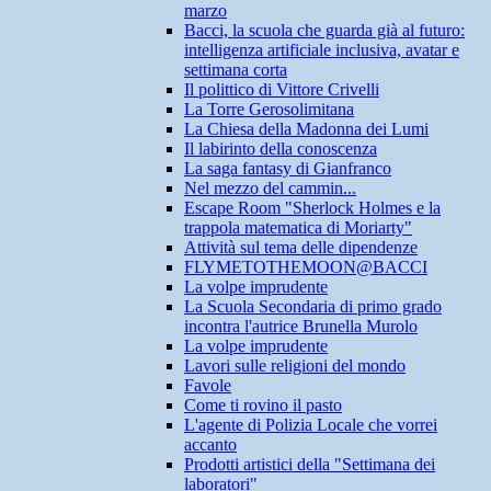
marzo
Bacci, la scuola che guarda già al futuro:
intelligenza artificiale inclusiva, avatar e
settimana corta
Il polittico di Vittore Crivelli
La Torre Gerosolimitana
La Chiesa della Madonna dei Lumi
Il labirinto della conoscenza
La saga fantasy di Gianfranco
Nel mezzo del cammin...
Escape Room "Sherlock Holmes e la
trappola matematica di Moriarty"
Attività sul tema delle dipendenze
FLYMETOTHEMOON@BACCI
La volpe imprudente
La Scuola Secondaria di primo grado
incontra l'autrice Brunella Murolo
La volpe imprudente
Lavori sulle religioni del mondo
Favole
Come ti rovino il pasto
L'agente di Polizia Locale che vorrei
accanto
Prodotti artistici della "Settimana dei
laboratori"