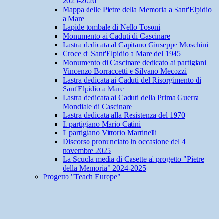
2025-2026
Mappa delle Pietre della Memoria a Sant'Elpidio
a Mare
Lapide tombale di Nello Tosoni
Monumento ai Caduti di Cascinare
Lastra dedicata al Capitano Giuseppe Moschini
Croce di Sant'Elpidio a Mare del 1945
Monumento di Cascinare dedicato ai partigiani
Vincenzo Borraccetti e Silvano Mecozzi
Lastra dedicata ai Caduti del Risorgimento di
Sant'Elpidio a Mare
Lastra dedicata ai Caduti della Prima Guerra
Mondiale di Cascinare
Lastra dedicata alla Resistenza del 1970
Il partigiano Mario Catini
Il partigiano Vittorio Martinelli
Discorso pronunciato in occasione del 4
novembre 2025
La Scuola media di Casette al progetto "Pietre
della Memoria" 2024-2025
Progetto "Teach Europe"