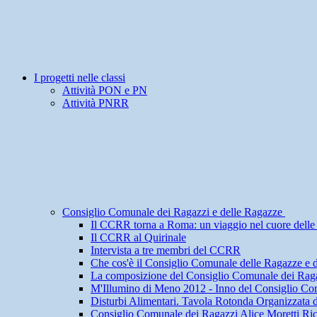
I progetti nelle classi
Attività PON e PN
Attività PNRR
Consiglio Comunale dei Ragazzi e delle Ragazze
Il CCRR torna a Roma: un viaggio nel cuore delle i
Il CCRR al Quirinale
Intervista a tre membri del CCRR
Che cos'è il Consiglio Comunale delle Ragazze e 
La composizione del Consiglio Comunale dei Raga
M'Illumino di Meno 2012 - Inno del Consiglio Co
Disturbi Alimentari. Tavola Rotonda Organizzata 
Consiglio Comunale dei Ragazzi Alice Moretti Ri