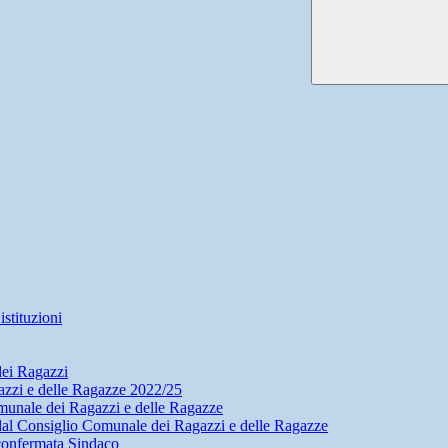
stituzioni
dei Ragazzi
zzi e delle Ragazze 2022/25
munale dei Ragazzi e delle Ragazze
dal Consiglio Comunale dei Ragazzi e delle Ragazze
confermata Sindaco