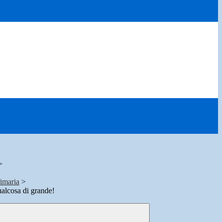
>
rimaria
>
ualcosa di grande!