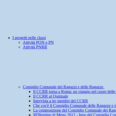
I progetti nelle classi
Attività PON e PN
Attività PNRR
Consiglio Comunale dei Ragazzi e delle Ragazze
Il CCRR torna a Roma: un viaggio nel cuore delle i
Il CCRR al Quirinale
Intervista a tre membri del CCRR
Che cos'è il Consiglio Comunale delle Ragazze e 
La composizione del Consiglio Comunale dei Raga
M'Illumino di Meno 2012 - Inno del Consiglio Co