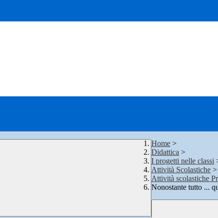
Home
>
Didattica
>
I progetti nelle classi
Attività Scolastiche
>
Attività scolastiche P
Nonostante tutto ... q