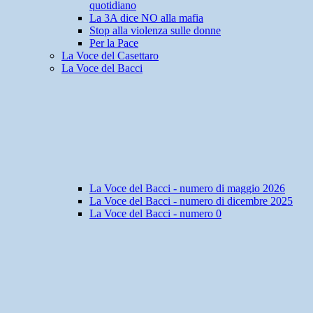
quotidiano
La 3A dice NO alla mafia
Stop alla violenza sulle donne
Per la Pace
La Voce del Casettaro
La Voce del Bacci
La Voce del Bacci - numero di maggio 2026
La Voce del Bacci - numero di dicembre 2025
La Voce del Bacci - numero 0