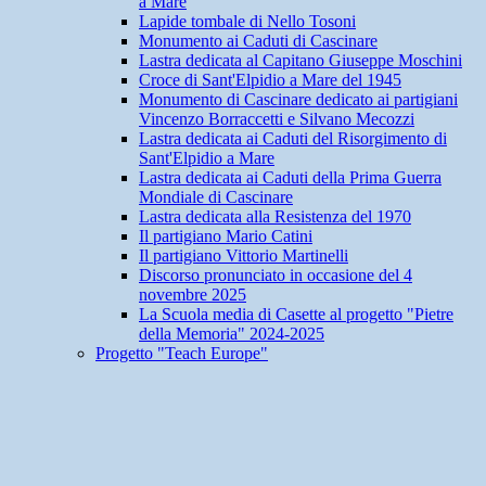
a Mare
Lapide tombale di Nello Tosoni
Monumento ai Caduti di Cascinare
Lastra dedicata al Capitano Giuseppe Moschini
Croce di Sant'Elpidio a Mare del 1945
Monumento di Cascinare dedicato ai partigiani
Vincenzo Borraccetti e Silvano Mecozzi
Lastra dedicata ai Caduti del Risorgimento di
Sant'Elpidio a Mare
Lastra dedicata ai Caduti della Prima Guerra
Mondiale di Cascinare
Lastra dedicata alla Resistenza del 1970
Il partigiano Mario Catini
Il partigiano Vittorio Martinelli
Discorso pronunciato in occasione del 4
novembre 2025
La Scuola media di Casette al progetto "Pietre
della Memoria" 2024-2025
Progetto "Teach Europe"