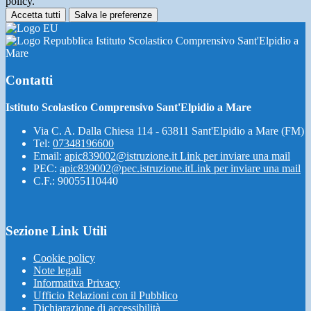
policy.
Accetta tutti
Salva le preferenze
Istituto Scolastico Comprensivo Sant'Elpidio a
Mare
Contatti
Istituto Scolastico Comprensivo Sant'Elpidio a Mare
Via C. A. Dalla Chiesa 114 - 63811 Sant'Elpidio a Mare (FM)
Tel:
07348196600
Email:
apic839002@istruzione.it
Link per inviare una mail
PEC:
apic839002@pec.istruzione.it
Link per inviare una mail
C.F.: 90055110440
Sezione Link Utili
Cookie policy
Note legali
Informativa Privacy
Ufficio Relazioni con il Pubblico
Dichiarazione di accessibilità