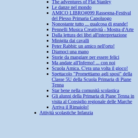
The adventures of Flat Stanley
Le danze nel mondo
AMICO LIBRO#099 Rassegna-Festival
del Plesso Primaria Capoluogo
Nonostante tutto ... qualcosa di grande!
Pennelli Musica Creatività - Mostra d'Arte
Dalla lettura dei libri all'interpretazione
Minigita dai cavalli
Peter Rabbit: un amico nell'orto!
Diamoci una mano
Storie da mangiare per essere felici
Ma andate all'Inferno! ... con noi
Scuola Amica. C'era una volta il gioco!
Spettacolo "Promettiamo agli sposi" della
Classe 5U della Scuola Primaria di Piane
Tenna
Star bene nella comunità scolastica
Gli alunni della Primaria di Piane Tenna in
visita al Consiglio regionale delle Marche
Arriva il Rimaiolo!
Attività scolastiche Infanzia