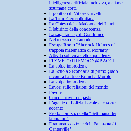
intelligenza artificiale inclusiva, avatar e
settimana corta
Il polittico di Vittore Crivelli
La Torre Gerosolimitana
La Chiesa della Madonna dei Lumi
Il labirinto della conoscenza
La saga fantasy di Gianfranco
Nel mezzo del cammin...
Escape Room "Sherlock Holmes e la
trappola matematica di Moriarty"
Attività sul tema delle dipendenze
FLYMETOTHEMOON@BACCI
La volpe imprudente
La Scuola Secondaria di primo grado
incontra l'autrice Brunella Murolo
La volpe imprudente
Lavori sulle religioni del mondo
Favole
Come ti rovino il pasto
L'agente di Polizia Locale che vorrei
accanto
Prodotti artistici della "Settimana dei
laboratori"
Drammatizzazione del "Fantasma di
Canterville"