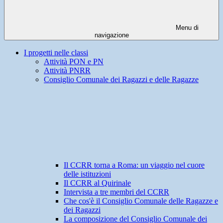
Menu di
navigazione
I progetti nelle classi
Attività PON e PN
Attività PNRR
Consiglio Comunale dei Ragazzi e delle Ragazze
Il CCRR torna a Roma: un viaggio nel cuore
delle istituzioni
Il CCRR al Quirinale
Intervista a tre membri del CCRR
Che cos'è il Consiglio Comunale delle Ragazze e
dei Ragazzi
La composizione del Consiglio Comunale dei