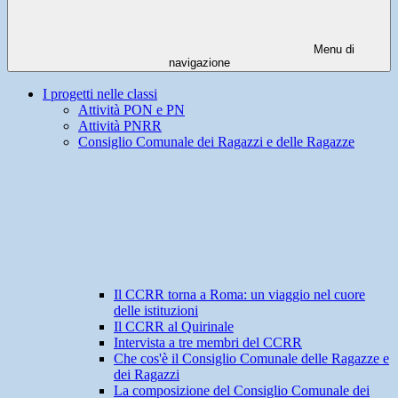
Menu di
navigazione
I progetti nelle classi
Attività PON e PN
Attività PNRR
Consiglio Comunale dei Ragazzi e delle Ragazze
Il CCRR torna a Roma: un viaggio nel cuore
delle istituzioni
Il CCRR al Quirinale
Intervista a tre membri del CCRR
Che cos'è il Consiglio Comunale delle Ragazze e
dei Ragazzi
La composizione del Consiglio Comunale dei