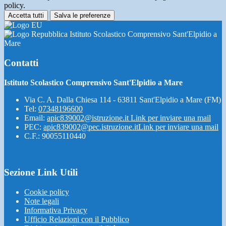
policy.
Accetta tutti
Salva le preferenze
Istituto Scolastico Comprensivo Sant'Elpidio a
Mare
Contatti
Istituto Scolastico Comprensivo Sant'Elpidio a Mare
Via C. A. Dalla Chiesa 114 - 63811 Sant'Elpidio a Mare (FM)
Tel:
07348196600
Email:
apic839002@istruzione.it
Link per inviare una mail
PEC:
apic839002@pec.istruzione.it
Link per inviare una mail
C.F.: 90055110440
Sezione Link Utili
Cookie policy
Note legali
Informativa Privacy
Ufficio Relazioni con il Pubblico