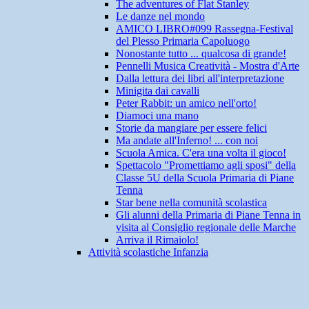
The adventures of Flat Stanley
Le danze nel mondo
AMICO LIBRO#099 Rassegna-Festival
del Plesso Primaria Capoluogo
Nonostante tutto ... qualcosa di grande!
Pennelli Musica Creatività - Mostra d'Arte
Dalla lettura dei libri all'interpretazione
Minigita dai cavalli
Peter Rabbit: un amico nell'orto!
Diamoci una mano
Storie da mangiare per essere felici
Ma andate all'Inferno! ... con noi
Scuola Amica. C'era una volta il gioco!
Spettacolo "Promettiamo agli sposi" della
Classe 5U della Scuola Primaria di Piane
Tenna
Star bene nella comunità scolastica
Gli alunni della Primaria di Piane Tenna in
visita al Consiglio regionale delle Marche
Arriva il Rimaiolo!
Attività scolastiche Infanzia