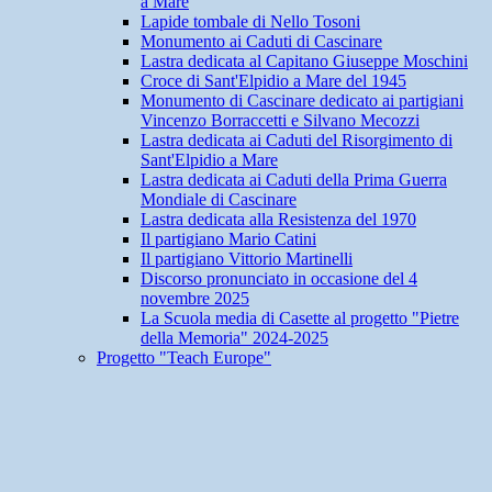
a Mare
Lapide tombale di Nello Tosoni
Monumento ai Caduti di Cascinare
Lastra dedicata al Capitano Giuseppe Moschini
Croce di Sant'Elpidio a Mare del 1945
Monumento di Cascinare dedicato ai partigiani
Vincenzo Borraccetti e Silvano Mecozzi
Lastra dedicata ai Caduti del Risorgimento di
Sant'Elpidio a Mare
Lastra dedicata ai Caduti della Prima Guerra
Mondiale di Cascinare
Lastra dedicata alla Resistenza del 1970
Il partigiano Mario Catini
Il partigiano Vittorio Martinelli
Discorso pronunciato in occasione del 4
novembre 2025
La Scuola media di Casette al progetto "Pietre
della Memoria" 2024-2025
Progetto "Teach Europe"