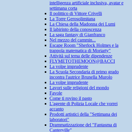
intelligenza artificiale inclusiva, avatar e
settimana corta
Il polittico di Vittore Crivelli
La Torre Gerosolimitana
La Chiesa della Madonna dei Lumi
Il labirinto della conoscenza
La saga fantasy di Gianfranco
Nel mezzo del cammin...
Escape Room "Sherlock Holmes e la
trappola matematica di Moriarty"
Attività sul tema delle dipendenze
FLYMETOTHEMOON@BACCI
La volpe imprudente
La Scuola Secondaria di primo grado
incontra l'autrice Brunella Murolo
La volpe imprudente
Lavori sulle religioni del mondo
Favole
Come ti rovino il pasto
L'agente di Polizia Locale che vorrei
accanto
Prodotti artistici della "Settimana dei
laboratori"
Drammatizzazione del "Fantasma di
Canterville"