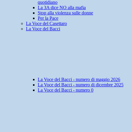
quotidiano
La 3A dice NO alla mafia
Stop alla violenza sulle donne
Per la Pace
La Voce del Casettaro
La Voce del Bacci
La Voce del Bacci - numero di maggio 2026
La Voce del Bacci - numero di dicembre 2025
La Voce del Bacci - numero 0