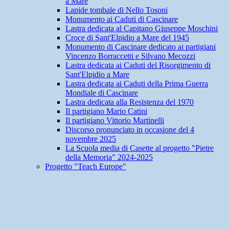
a Mare
Lapide tombale di Nello Tosoni
Monumento ai Caduti di Cascinare
Lastra dedicata al Capitano Giuseppe Moschini
Croce di Sant'Elpidio a Mare del 1945
Monumento di Cascinare dedicato ai partigiani
Vincenzo Borraccetti e Silvano Mecozzi
Lastra dedicata ai Caduti del Risorgimento di
Sant'Elpidio a Mare
Lastra dedicata ai Caduti della Prima Guerra
Mondiale di Cascinare
Lastra dedicata alla Resistenza del 1970
Il partigiano Mario Catini
Il partigiano Vittorio Martinelli
Discorso pronunciato in occasione del 4
novembre 2025
La Scuola media di Casette al progetto "Pietre
della Memoria" 2024-2025
Progetto "Teach Europe"