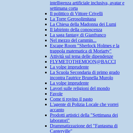
intelligenza artificiale inclusiva, avatar e
settimana corta
Il polittico di Vittore Crivelli
La Torre Gerosolimitana
La Chiesa della Madonna dei Lumi
Il labirinto della conoscenza
La saga fantasy di Gianfranco
Nel mezzo del cammin...
Escape Room "Sherlock Holmes e la
trappola matematica di Moriarty"
Attività sul tema delle dipendenze
FLYMETOTHEMOON@BACCI
La volpe imprudente
La Scuola Secondaria di primo grado
incontra l'autrice Brunella Murolo
La volpe imprudente
Lavori sulle religioni del mondo
Favole
Come ti rovino il pasto
L'agente di Polizia Locale che vorrei
accanto
Prodotti artistici della "Settimana dei
laboratori"
Drammatizzazione del "Fantasma di
Canterville"