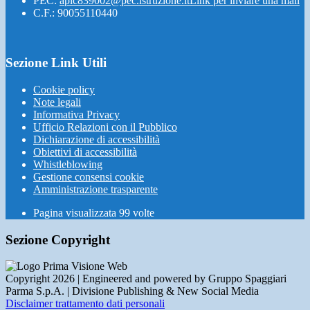
PEC:
apic839002@pec.istruzione.it
Link per inviare una mail
C.F.: 90055110440
Sezione Link Utili
Cookie policy
Note legali
Informativa Privacy
Ufficio Relazioni con il Pubblico
Dichiarazione di accessibilità
Obiettivi di accessibilità
Whistleblowing
Gestione consensi cookie
Amministrazione trasparente
Pagina visualizzata
99
volte
Sezione Copyright
Copyright 2026 | Engineered and powered by Gruppo Spaggiari
Parma S.p.A. | Divisione Publishing & New Social Media
Disclaimer trattamento dati personali