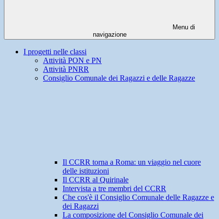
Menu di
navigazione
I progetti nelle classi
Attività PON e PN
Attività PNRR
Consiglio Comunale dei Ragazzi e delle Ragazze
Il CCRR torna a Roma: un viaggio nel cuore
delle istituzioni
Il CCRR al Quirinale
Intervista a tre membri del CCRR
Che cos'è il Consiglio Comunale delle Ragazze e
dei Ragazzi
La composizione del Consiglio Comunale dei