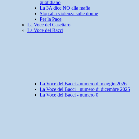
quotidiano
La 3A dice NO alla mafia
Stop alla violenza sulle donne
Per la Pace
La Voce del Casettaro
La Voce del Bacci
La Voce del Bacci - numero di maggio 2026
La Voce del Bacci - numero di dicembre 2025
La Voce del Bacci - numero 0