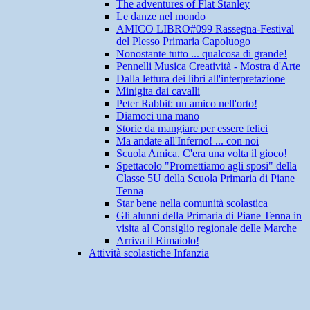
The adventures of Flat Stanley
Le danze nel mondo
AMICO LIBRO#099 Rassegna-Festival
del Plesso Primaria Capoluogo
Nonostante tutto ... qualcosa di grande!
Pennelli Musica Creatività - Mostra d'Arte
Dalla lettura dei libri all'interpretazione
Minigita dai cavalli
Peter Rabbit: un amico nell'orto!
Diamoci una mano
Storie da mangiare per essere felici
Ma andate all'Inferno! ... con noi
Scuola Amica. C'era una volta il gioco!
Spettacolo "Promettiamo agli sposi" della
Classe 5U della Scuola Primaria di Piane
Tenna
Star bene nella comunità scolastica
Gli alunni della Primaria di Piane Tenna in
visita al Consiglio regionale delle Marche
Arriva il Rimaiolo!
Attività scolastiche Infanzia