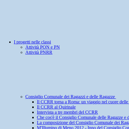
I progetti nelle classi
Attività PON e PN
Attività PNRR
Consiglio Comunale dei Ragazzi e delle Ragazze
Il CCRR torna a Roma: un viaggio nel cuore delle i
Il CCRR al Quirinale
Intervista a tre membri del CCRR
Che cos'è il Consiglio Comunale delle Ragazze e 
La composizione del Consiglio Comunale dei Raga
M'Illumino di Meno 2012 - Inno del Consiglio Co