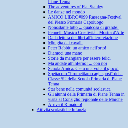
Piane Tenna
The adventures of Flat Stanley
Le danze nel mondo
AMICO LIBRO#099 Rassegna-Festival
del Plesso Primaria Capoluogo
Nonostante tutto ... qualcosa di grande!
Pennelli Musica Creatività - Mostra d'Arte
Dalla lettura dei libri all'interpretazione
Minigita dai cavalli
Peter Rabbit: un amico nell'orto!
Diamoci una mano
Storie da mangiare per essere felici
Ma andate all'Inferno! ... con noi
Scuola Amica. C'era una volta il gioco!
Spettacolo "Promettiamo agli sposi" della
Classe 5U della Scuola Primaria di Piane
Tenna
Star bene nella comunità scolastica
Gli alunni della Primaria di Piane Tenna in
visita al Consiglio regionale delle Marche
Arriva il Rimaiolo!
Attività scolastiche Infanzia