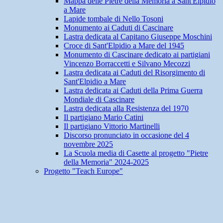
Mappa delle Pietre della Memoria a Sant'Elpidio
a Mare
Lapide tombale di Nello Tosoni
Monumento ai Caduti di Cascinare
Lastra dedicata al Capitano Giuseppe Moschini
Croce di Sant'Elpidio a Mare del 1945
Monumento di Cascinare dedicato ai partigiani
Vincenzo Borraccetti e Silvano Mecozzi
Lastra dedicata ai Caduti del Risorgimento di
Sant'Elpidio a Mare
Lastra dedicata ai Caduti della Prima Guerra
Mondiale di Cascinare
Lastra dedicata alla Resistenza del 1970
Il partigiano Mario Catini
Il partigiano Vittorio Martinelli
Discorso pronunciato in occasione del 4
novembre 2025
La Scuola media di Casette al progetto "Pietre
della Memoria" 2024-2025
Progetto "Teach Europe"