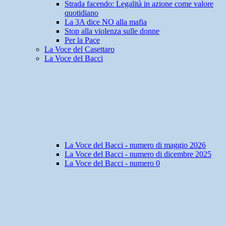
Strada facendo: Legalità in azione come valore
quotidiano
La 3A dice NO alla mafia
Stop alla violenza sulle donne
Per la Pace
La Voce del Casettaro
La Voce del Bacci
La Voce del Bacci - numero di maggio 2026
La Voce del Bacci - numero di dicembre 2025
La Voce del Bacci - numero 0