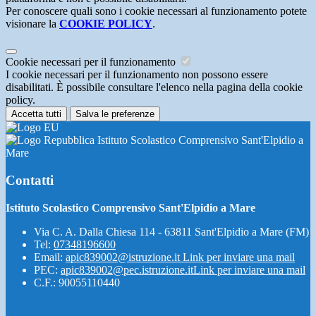
Per conoscere quali sono i cookie necessari al funzionamento potete
visionare la
COOKIE POLICY
.
Cookie necessari per il funzionamento
I cookie necessari per il funzionamento non possono essere
disabilitati. È possibile consultare l'elenco nella pagina della cookie
policy.
Accetta tutti
Salva le preferenze
Istituto Scolastico Comprensivo Sant'Elpidio a
Mare
Contatti
Istituto Scolastico Comprensivo Sant'Elpidio a Mare
Via C. A. Dalla Chiesa 114 - 63811 Sant'Elpidio a Mare (FM)
Tel:
07348196600
Email:
apic839002@istruzione.it
Link per inviare una mail
PEC:
apic839002@pec.istruzione.it
Link per inviare una mail
C.F.: 90055110440