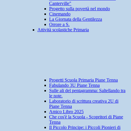
Canterville"
Progetto sulla povertà nel mondo
Cinemando
La Giornata della Gentilezza
Orrore a S.
Attività scolastiche Primaria
Progetti Scuola Primaria Piane Tenna
Fabulando 3U Piane Tenna
Sulle ali del pentagramma: Saltellando tra
le note.
Laboratorio di scrittura creativa 2U di
Piane Tenna
Amico Libro 2025
Che cos'è la Scuola - Scopritori di Piane
Tenna
Il Piccolo Principe: i Piccoli Pionieri di