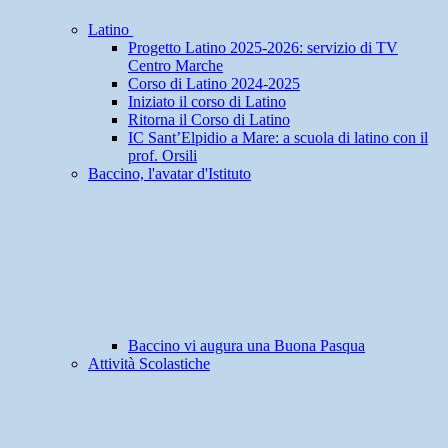
Latino
Progetto Latino 2025-2026: servizio di TV
Centro Marche
Corso di Latino 2024-2025
Iniziato il corso di Latino
Ritorna il Corso di Latino
IC Sant’Elpidio a Mare: a scuola di latino con il
prof. Orsili
Baccino, l'avatar d'Istituto
Baccino vi augura una Buona Pasqua
Attività Scolastiche