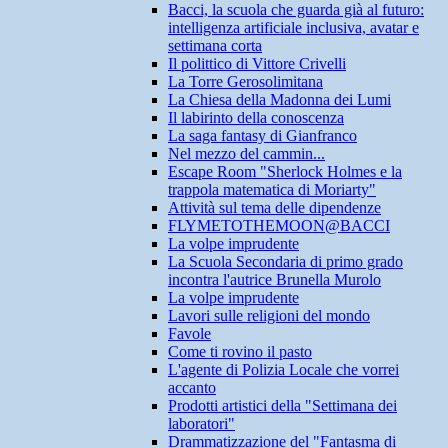
Bacci, la scuola che guarda già al futuro:
intelligenza artificiale inclusiva, avatar e
settimana corta
Il polittico di Vittore Crivelli
La Torre Gerosolimitana
La Chiesa della Madonna dei Lumi
Il labirinto della conoscenza
La saga fantasy di Gianfranco
Nel mezzo del cammin...
Escape Room "Sherlock Holmes e la
trappola matematica di Moriarty"
Attività sul tema delle dipendenze
FLYMETOTHEMOON@BACCI
La volpe imprudente
La Scuola Secondaria di primo grado
incontra l'autrice Brunella Murolo
La volpe imprudente
Lavori sulle religioni del mondo
Favole
Come ti rovino il pasto
L'agente di Polizia Locale che vorrei
accanto
Prodotti artistici della "Settimana dei
laboratori"
Drammatizzazione del "Fantasma di