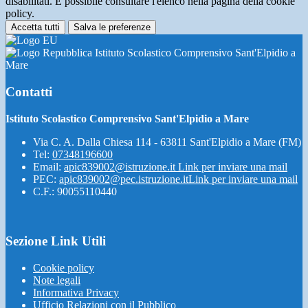
disabilitati. È possibile consultare l'elenco nella pagina della cookie
policy.
Accetta tutti
Salva le preferenze
Istituto Scolastico Comprensivo Sant'Elpidio a
Mare
Contatti
Istituto Scolastico Comprensivo Sant'Elpidio a Mare
Via C. A. Dalla Chiesa 114 - 63811 Sant'Elpidio a Mare (FM)
Tel:
07348196600
Email:
apic839002@istruzione.it
Link per inviare una mail
PEC:
apic839002@pec.istruzione.it
Link per inviare una mail
C.F.: 90055110440
Sezione Link Utili
Cookie policy
Note legali
Informativa Privacy
Ufficio Relazioni con il Pubblico