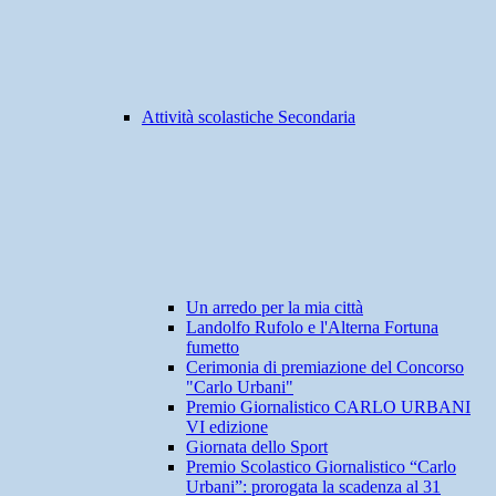
Attività scolastiche Secondaria
Un arredo per la mia città
Landolfo Rufolo e l'Alterna Fortuna
fumetto
Cerimonia di premiazione del Concorso
"Carlo Urbani"
Premio Giornalistico CARLO URBANI
VI edizione
Giornata dello Sport
Premio Scolastico Giornalistico “Carlo
Urbani”: prorogata la scadenza al 31