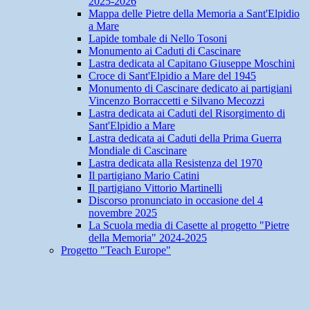
2025-2026
Mappa delle Pietre della Memoria a Sant'Elpidio
a Mare
Lapide tombale di Nello Tosoni
Monumento ai Caduti di Cascinare
Lastra dedicata al Capitano Giuseppe Moschini
Croce di Sant'Elpidio a Mare del 1945
Monumento di Cascinare dedicato ai partigiani
Vincenzo Borraccetti e Silvano Mecozzi
Lastra dedicata ai Caduti del Risorgimento di
Sant'Elpidio a Mare
Lastra dedicata ai Caduti della Prima Guerra
Mondiale di Cascinare
Lastra dedicata alla Resistenza del 1970
Il partigiano Mario Catini
Il partigiano Vittorio Martinelli
Discorso pronunciato in occasione del 4
novembre 2025
La Scuola media di Casette al progetto "Pietre
della Memoria" 2024-2025
Progetto "Teach Europe"