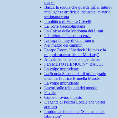
marzo
Bacci, la scuola che guarda già al futuro:
intelligenza artificiale inclusiva, avatar e
settimana corta
Il polittico di Vittore Crivelli
La Torre Gerosolimitana
La Chiesa della Madonna dei Lumi
Il labirinto della conoscenza
La saga fantasy di Gianfranco
Nel mezzo del cammin...
Escape Room "Sherlock Holmes e la
trappola matematica di Moriarty"
Attività sul tema delle dipendenze
FLYMETOTHEMOON@BACCI
La volpe imprudente
La Scuola Secondaria di primo grado
incontra l'autrice Brunella Murolo
La volpe imprudente
Lavori sulle religioni del mondo
Favole
Come ti rovino il pasto
L'agente di Polizia Locale che vorrei
accanto
Prodotti artistici della "Settimana dei
laboratori"