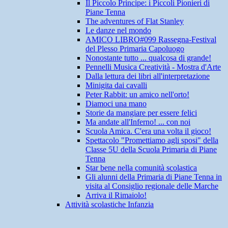
Il Piccolo Principe: i Piccoli Pionieri di
Piane Tenna
The adventures of Flat Stanley
Le danze nel mondo
AMICO LIBRO#099 Rassegna-Festival
del Plesso Primaria Capoluogo
Nonostante tutto ... qualcosa di grande!
Pennelli Musica Creatività - Mostra d'Arte
Dalla lettura dei libri all'interpretazione
Minigita dai cavalli
Peter Rabbit: un amico nell'orto!
Diamoci una mano
Storie da mangiare per essere felici
Ma andate all'Inferno! ... con noi
Scuola Amica. C'era una volta il gioco!
Spettacolo "Promettiamo agli sposi" della
Classe 5U della Scuola Primaria di Piane
Tenna
Star bene nella comunità scolastica
Gli alunni della Primaria di Piane Tenna in
visita al Consiglio regionale delle Marche
Arriva il Rimaiolo!
Attività scolastiche Infanzia