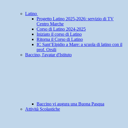
Latino
Progetto Latino 2025-2026: servizio di TV
Centro Marche
Corso di Latino 2024-2025
Iniziato il corso di Latino
Ritorna il Corso di Latino
IC Sant’Elpidio a Mare: a scuola di latino con il
prof. Orsili
Baccino, l'avatar d'Istituto
Baccino vi augura una Buona Pasqua
Attività Scolastiche