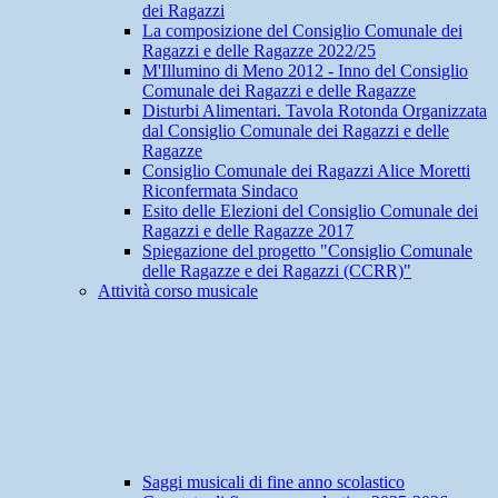
dei Ragazzi
La composizione del Consiglio Comunale dei
Ragazzi e delle Ragazze 2022/25
M'Illumino di Meno 2012 - Inno del Consiglio
Comunale dei Ragazzi e delle Ragazze
Disturbi Alimentari. Tavola Rotonda Organizzata
dal Consiglio Comunale dei Ragazzi e delle
Ragazze
Consiglio Comunale dei Ragazzi Alice Moretti
Riconfermata Sindaco
Esito delle Elezioni del Consiglio Comunale dei
Ragazzi e delle Ragazze 2017
Spiegazione del progetto "Consiglio Comunale
delle Ragazze e dei Ragazzi (CCRR)"
Attività corso musicale
Saggi musicali di fine anno scolastico