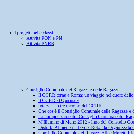
I progetti nelle classi
Attività PON e PN
Attività PNRR
Consiglio Comunale dei Ragazzi e delle Ragazze
Il CCRR torna a Roma: un viaggio nel cuore delle i
Il CCRR al Quirinale
Intervista a tre membri del CCRR
Che cos'è il Consiglio Comunale delle Ragazze e 
La composizione del Consiglio Comunale dei Raga
M'Illumino di Meno 2012 - Inno del Consiglio Co
Disturbi Alimentari. Tavola Rotonda Organizzata 
Consiglio Comunale dei Ragazzi Alice Moretti Ri