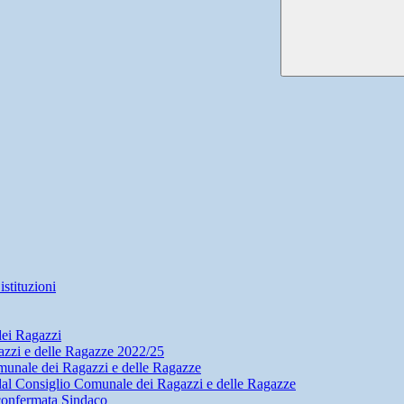
stituzioni
dei Ragazzi
zzi e delle Ragazze 2022/25
munale dei Ragazzi e delle Ragazze
dal Consiglio Comunale dei Ragazzi e delle Ragazze
confermata Sindaco